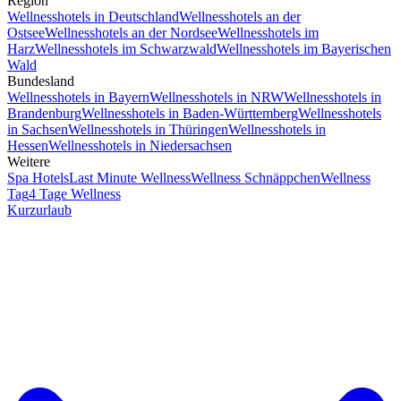
Region
Wellnesshotels in Deutschland
Wellnesshotels an der
Ostsee
Wellnesshotels an der Nordsee
Wellnesshotels im
Harz
Wellnesshotels im Schwarzwald
Wellnesshotels im Bayerischen
Wald
Bundesland
Wellnesshotels in Bayern
Wellnesshotels in NRW
Wellnesshotels in
Brandenburg
Wellnesshotels in Baden-Württemberg
Wellnesshotels
in Sachsen
Wellnesshotels in Thüringen
Wellnesshotels in
Hessen
Wellnesshotels in Niedersachsen
Weitere
Spa Hotels
Last Minute Wellness
Wellness Schnäppchen
Wellness
Tag
4 Tage Wellness
Kurzurlaub