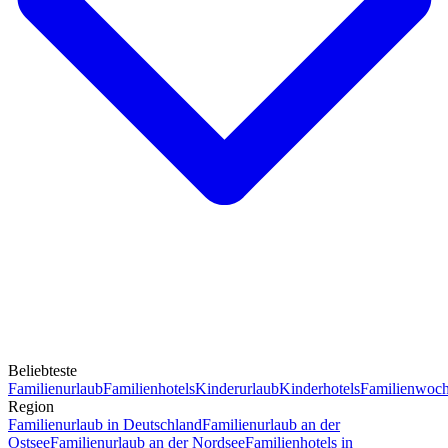
Beliebteste
Familienurlaub
Familienhotels
Kinderurlaub
Kinderhotels
Familienwoc
Region
Familienurlaub in Deutschland
Familienurlaub an der
Ostsee
Familienurlaub an der Nordsee
Familienhotels in