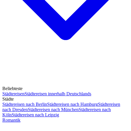
Beliebteste
Städtereisen
Städtereisen innerhalb Deutschlands
Städte
Städtereisen nach Berlin
Städtereisen nach Hamburg
Städtereisen
nach Dresden
Städtereisen nach München
Städtereisen nach
Köln
Städtereisen nach Leipzig
Romantik