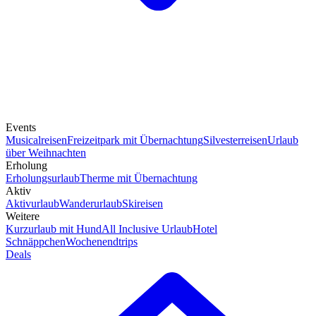
Events
Musicalreisen
Freizeitpark mit Übernachtung
Silvesterreisen
Urlaub
über Weihnachten
Erholung
Erholungsurlaub
Therme mit Übernachtung
Aktiv
Aktivurlaub
Wanderurlaub
Skireisen
Weitere
Kurzurlaub mit Hund
All Inclusive Urlaub
Hotel
Schnäppchen
Wochenendtrips
Deals