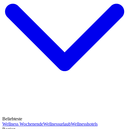
Beliebteste
Wellness Wochenende
Wellnessurlaub
Wellnesshotels