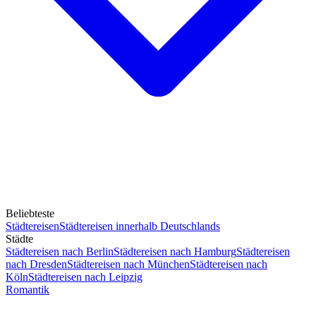
Beliebteste
Städtereisen
Städtereisen innerhalb Deutschlands
Städte
Städtereisen nach Berlin
Städtereisen nach Hamburg
Städtereisen
nach Dresden
Städtereisen nach München
Städtereisen nach
Köln
Städtereisen nach Leipzig
Romantik