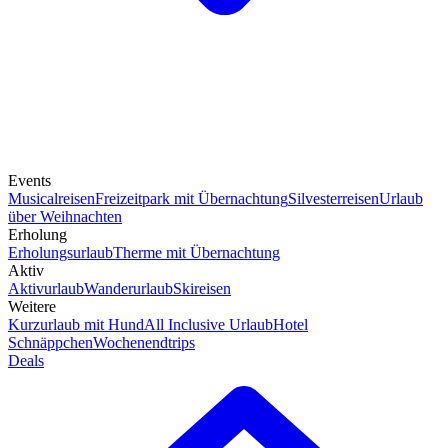
Events
Musicalreisen
Freizeitpark mit Übernachtung
Silvesterreisen
Urlaub
über Weihnachten
Erholung
Erholungsurlaub
Therme mit Übernachtung
Aktiv
Aktivurlaub
Wanderurlaub
Skireisen
Weitere
Kurzurlaub mit Hund
All Inclusive Urlaub
Hotel
Schnäppchen
Wochenendtrips
Deals