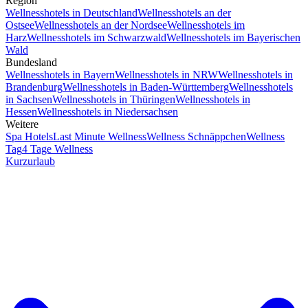
Region
Wellnesshotels in Deutschland
Wellnesshotels an der
Ostsee
Wellnesshotels an der Nordsee
Wellnesshotels im
Harz
Wellnesshotels im Schwarzwald
Wellnesshotels im Bayerischen
Wald
Bundesland
Wellnesshotels in Bayern
Wellnesshotels in NRW
Wellnesshotels in
Brandenburg
Wellnesshotels in Baden-Württemberg
Wellnesshotels
in Sachsen
Wellnesshotels in Thüringen
Wellnesshotels in
Hessen
Wellnesshotels in Niedersachsen
Weitere
Spa Hotels
Last Minute Wellness
Wellness Schnäppchen
Wellness
Tag
4 Tage Wellness
Kurzurlaub