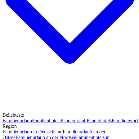
Beliebteste
Familienurlaub
Familienhotels
Kinderurlaub
Kinderhotels
Familienwoc
Region
Familienurlaub in Deutschland
Familienurlaub an der
Ostsee
Familienurlaub an der Nordsee
Familienhotels in