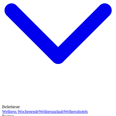
Beliebteste
Wellness Wochenende
Wellnessurlaub
Wellnesshotels