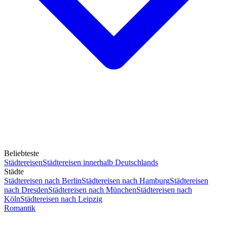
Beliebteste
Städtereisen
Städtereisen innerhalb Deutschlands
Städte
Städtereisen nach Berlin
Städtereisen nach Hamburg
Städtereisen
nach Dresden
Städtereisen nach München
Städtereisen nach
Köln
Städtereisen nach Leipzig
Romantik