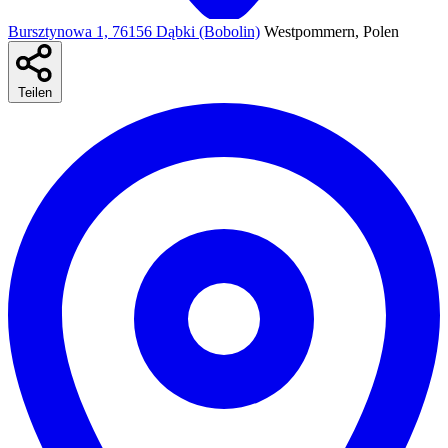
Bursztynowa 1, 76156 Dąbki (Bobolin)
Westpommern, Polen
Teilen