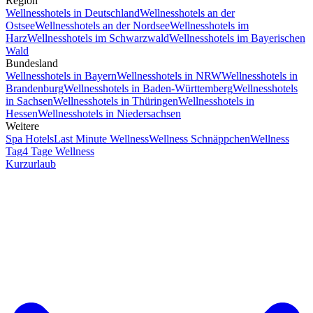
Region
Wellnesshotels in Deutschland
Wellnesshotels an der
Ostsee
Wellnesshotels an der Nordsee
Wellnesshotels im
Harz
Wellnesshotels im Schwarzwald
Wellnesshotels im Bayerischen
Wald
Bundesland
Wellnesshotels in Bayern
Wellnesshotels in NRW
Wellnesshotels in
Brandenburg
Wellnesshotels in Baden-Württemberg
Wellnesshotels
in Sachsen
Wellnesshotels in Thüringen
Wellnesshotels in
Hessen
Wellnesshotels in Niedersachsen
Weitere
Spa Hotels
Last Minute Wellness
Wellness Schnäppchen
Wellness
Tag
4 Tage Wellness
Kurzurlaub