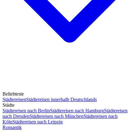
Beliebteste
Städtereisen
Städtereisen innerhalb Deutschlands
Städte
Städtereisen nach Berlin
Städtereisen nach Hamburg
Städtereisen
nach Dresden
Städtereisen nach München
Städtereisen nach
Köln
Städtereisen nach Leipzig
Romantik