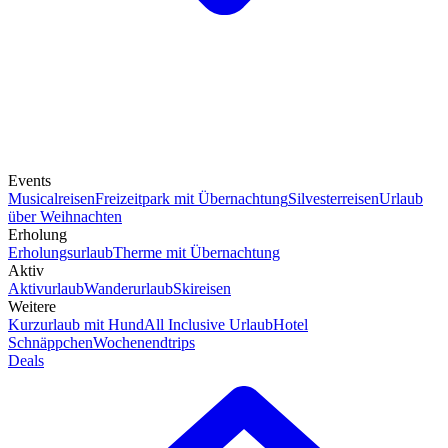
Events
Musicalreisen
Freizeitpark mit Übernachtung
Silvesterreisen
Urlaub
über Weihnachten
Erholung
Erholungsurlaub
Therme mit Übernachtung
Aktiv
Aktivurlaub
Wanderurlaub
Skireisen
Weitere
Kurzurlaub mit Hund
All Inclusive Urlaub
Hotel
Schnäppchen
Wochenendtrips
Deals