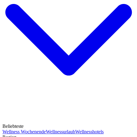
Beliebteste
Wellness Wochenende
Wellnessurlaub
Wellnesshotels