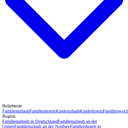
Beliebteste
Familienurlaub
Familienhotels
Kinderurlaub
Kinderhotels
Familienwoc
Region
Familienurlaub in Deutschland
Familienurlaub an der
Ostsee
Familienurlaub an der Nordsee
Familienhotels in