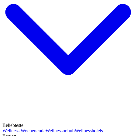
Beliebteste
Wellness Wochenende
Wellnessurlaub
Wellnesshotels