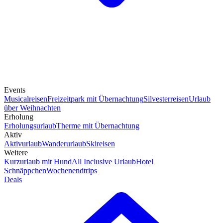
Events
Musicalreisen
Freizeitpark mit Übernachtung
Silvesterreisen
Urlaub
über Weihnachten
Erholung
Erholungsurlaub
Therme mit Übernachtung
Aktiv
Aktivurlaub
Wanderurlaub
Skireisen
Weitere
Kurzurlaub mit Hund
All Inclusive Urlaub
Hotel
Schnäppchen
Wochenendtrips
Deals