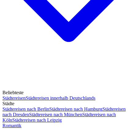
Beliebteste
Städtereisen
Städtereisen innerhalb Deutschlands
Städte
Städtereisen nach Berlin
Städtereisen nach Hamburg
Städtereisen
nach Dresden
Städtereisen nach München
Städtereisen nach
Köln
Städtereisen nach Leipzig
Romantik