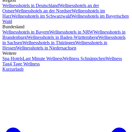
Region
Wellnesshotels in Deutschland
Wellnesshotels an der
Ostsee
Wellnesshotels an der Nordsee
Wellnesshotels im
Harz
Wellnesshotels im Schwarzwald
Wellnesshotels im Bayerischen
Wald
Bundesland
Wellnesshotels in Bayern
Wellnesshotels in NRW
Wellnesshotels in
Brandenburg
Wellnesshotels in Baden-Württemberg
Wellnesshotels
in Sachsen
Wellnesshotels in Thüringen
Wellnesshotels in
Hessen
Wellnesshotels in Niedersachsen
Weitere
Spa Hotels
Last Minute Wellness
Wellness Schnäppchen
Wellness
Tag
4 Tage Wellness
Kurzurlaub