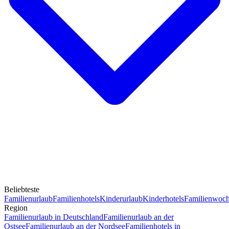
Beliebteste
Familienurlaub
Familienhotels
Kinderurlaub
Kinderhotels
Familienwoc
Region
Familienurlaub in Deutschland
Familienurlaub an der
Ostsee
Familienurlaub an der Nordsee
Familienhotels in