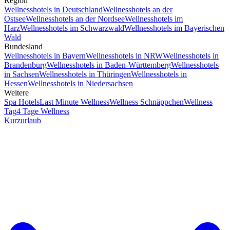
Region
Wellnesshotels in Deutschland
Wellnesshotels an der
Ostsee
Wellnesshotels an der Nordsee
Wellnesshotels im
Harz
Wellnesshotels im Schwarzwald
Wellnesshotels im Bayerischen
Wald
Bundesland
Wellnesshotels in Bayern
Wellnesshotels in NRW
Wellnesshotels in
Brandenburg
Wellnesshotels in Baden-Württemberg
Wellnesshotels
in Sachsen
Wellnesshotels in Thüringen
Wellnesshotels in
Hessen
Wellnesshotels in Niedersachsen
Weitere
Spa Hotels
Last Minute Wellness
Wellness Schnäppchen
Wellness
Tag
4 Tage Wellness
Kurzurlaub