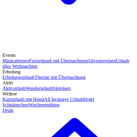
Events
Musicalreisen
Freizeitpark mit Übernachtung
Silvesterreisen
Urlaub
über Weihnachten
Erholung
Erholungsurlaub
Therme mit Übernachtung
Aktiv
Aktivurlaub
Wanderurlaub
Skireisen
Weitere
Kurzurlaub mit Hund
All Inclusive Urlaub
Hotel
Schnäppchen
Wochenendtrips
Deals