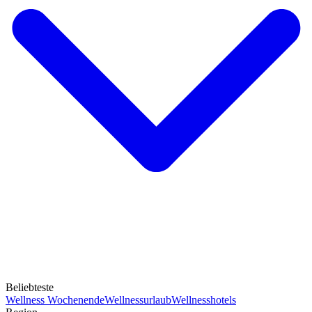
Beliebteste
Wellness Wochenende
Wellnessurlaub
Wellnesshotels