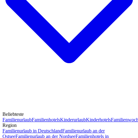
Beliebteste
Familienurlaub
Familienhotels
Kinderurlaub
Kinderhotels
Familienwoc
Region
Familienurlaub in Deutschland
Familienurlaub an der
Ostsee
Familienurlaub an der Nordsee
Familienhotels in