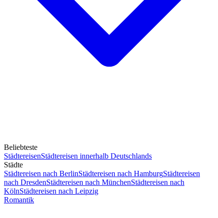
Beliebteste
Städtereisen
Städtereisen innerhalb Deutschlands
Städte
Städtereisen nach Berlin
Städtereisen nach Hamburg
Städtereisen
nach Dresden
Städtereisen nach München
Städtereisen nach
Köln
Städtereisen nach Leipzig
Romantik