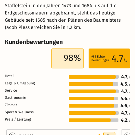
Staffelstein in den Jahren 1473 und 1684 bis auf die
Erdgeschossmauern abgebrannt, steht das heutige
Gebäude seit 1685 nach den Plänen des Baumeisters
Jacob Pless erreichen Sie in 1,2 km.
Kundenbewertungen
98%
4.7
985
Echte
/5
Bewertungen
Hotel
4.7
/5
Lage & Umgebung
4.5
/5
Service
4.7
/5
Gastronomie
4.6
/5
Zimmer
4.6
/5
Sport & Wellness
4.7
/5
Preis / Leistung
4.2
/5