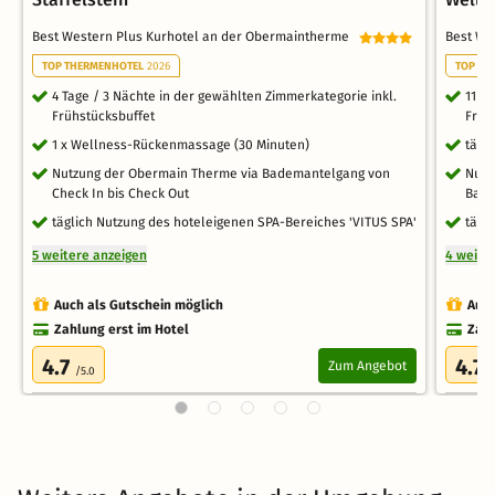
Best Western Plus Kurhotel an der Obermaintherme
Best We
TOP THERMENHOTEL
2026
TOP TH
4 Tage / 3 Nächte in der gewählten Zimmerkategorie inkl.
11 T
Frühstücksbuffet
Früh
1 x Wellness-Rückenmassage (30 Minuten)
tägl
Nutzung der Obermain Therme via Bademantelgang von
Nutz
Check In bis Check Out
Bade
täglich Nutzung des hoteleigenen SPA-Bereiches 'VITUS SPA'
tägl
5 weitere anzeigen
4 weite
Auch als Gutschein möglich
Auch
Zahlung erst im Hotel
Zahl
4.7
4.7
Zum Angebot
/5.0
/