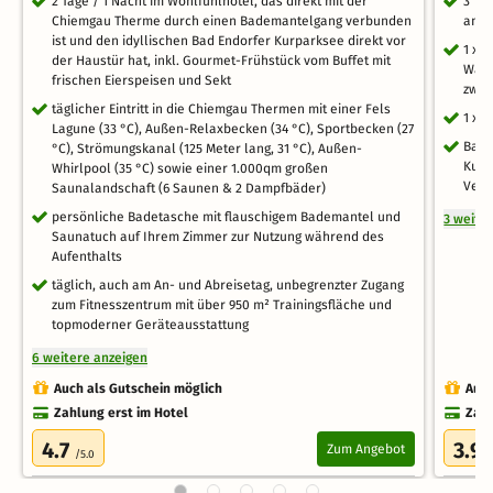
2 Tage / 1 Nacht im Wohlfühlhotel, das direkt mit der
3 Ta
Chiemgau Therme durch einen Bademantelgang verbunden
am K
ist und den idyllischen Bad Endorfer Kurparksee direkt vor
1 x 
der Haustür hat, inkl. Gourmet-Frühstück vom Buffet mit
Wass
frischen Eierspeisen und Sekt
zwis
täglicher Eintritt in die Chiemgau Thermen mit einer Fels
1 x E
Lagune (33 °C), Außen-Relaxbecken (34 °C), Sportbecken (27
Bad 
°C), Strömungskanal (125 Meter lang, 31 °C), Außen-
Kuro
Whirlpool (35 °C) sowie einer 1.000qm großen
Verg
Saunalandschaft (6 Saunen & 2 Dampfbäder)
persönliche Badetasche mit flauschigem Bademantel und
3 weite
Saunatuch auf Ihrem Zimmer zur Nutzung während des
Aufenthalts
täglich, auch am An- und Abreisetag, unbegrenzter Zugang
zum Fitnesszentrum mit über 950 m² Trainingsfläche und
topmoderner Geräteausstattung
6 weitere anzeigen
Auch als Gutschein möglich
Auch
Zahlung erst im Hotel
Zahl
4.7
3.9
Zum Angebot
/5.0
/