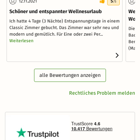
12.11.2021
5
2
/5
Schöner und entspannter Wellnesurlaub
Well
Woc
Ich hatte 4 Tage (3 Nächte) Entspannungstage in einem
Classic Zimmer gebucht. Das Zimmer war sehr neu und
Die A
modern und gemütlich. Für Eine oder zwei Per...
Badem
Weiterlesen
Berei
(Massa
alle Bewertungen anzeigen
Rechtliches Problem melden