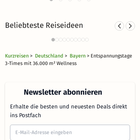
Beliebteste Reiseideen
Thermen in Franken mit Hotel
Th
189 Angebote
43 €
ab
Kurzreisen
>
Deutschland
>
Bayern
> Entspannungstage
3-Times mit 36.000 m² Wellness
Newsletter abonnieren
Erhalte die besten und neuesten Deals direkt
ins Postfach