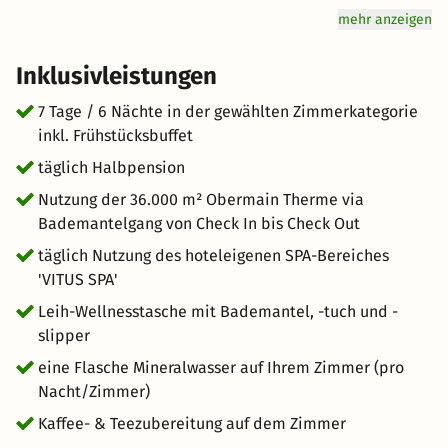
Badekleidung & Bademantel in die Obermain Therme.
mehr anzeigen
Sie möchten eine Stunde Pause machen und später
weiter baden. Kein Problem! Ihr Zimmerschlüssel ist als
Inklusivleistungen
Armband angelegt und Sie können jederzeit mit diesem
das Drehkreuz passieren. Auch leckere Cocktails oder ein
7 Tage / 6 Nächte in der gewählten Zimmerkategorie
kleines Gericht in der Therme können Sie unkompliziert
inkl. Frühstücksbuffet
genießen. Ihr Armband ermöglicht Ihnen die Bezahlung
täglich Halbpension
am Ende Ihres Aufenthaltes an der Hotelrezeption.
Nutzung der 36.000 m² Obermain Therme via
Bademantelgang von Check In bis Check Out
täglich Nutzung des hoteleigenen SPA-Bereiches
'VITUS SPA'
Leih-Wellnesstasche mit Bademantel, -tuch und -
slipper
eine Flasche Mineralwasser auf Ihrem Zimmer (pro
Nacht/Zimmer)
Kaffee- & Teezubereitung auf dem Zimmer