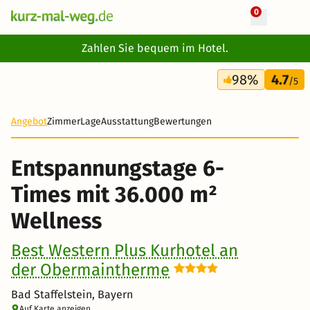
0
+ 31 Fotos
Zahlen Sie bequem im Hotel.
7 Tage
98%
4.7
1.057 €
/5
Angebot
Zimmer
Lage
Ausstattung
Bewertungen
Entspannungstage 6-
Times mit 36.000 m²
Wellness
Best Western Plus Kurhotel an
der Obermaintherme
Bad Staffelstein, Bayern
Auf Karte anzeigen