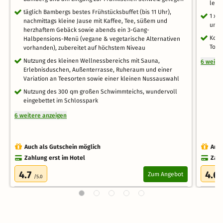
leck
täglich Bambergs bestes Frühstücksbuffet (bis 11 Uhr),
1 x 
nachmittags kleine Jause mit Kaffee, Tee, süßem und
und 
herzhaftem Gebäck sowie abends ein 3-Gang-
Kost
Halbpensions-Menü (vegane & vegetarische Alternativen
Tour
vorhanden), zubereitet auf höchstem Niveau
Nutzung des kleinen Wellnessbereichs mit Sauna,
6 weite
Erlebnisduschen, Außenterrasse, Ruheraum und einer
Variation an Teesorten sowie einer kleinen Nussauswahl
Nutzung des 300 qm großen Schwimmteichs, wundervoll
eingebettet im Schlosspark
6 weitere anzeigen
Auch als Gutschein möglich
Auch
Zahlung erst im Hotel
Zahl
4.7
4.6
Zum Angebot
/5.0