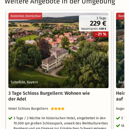
Weitere Angebote in der Umgebung
Kostenlos stornierbar
Kostenl
3 Tage
229 €
Gesamtpreis:
458 €
- 21 %
Scheßlitz, Bayern
Bad St
3 Tage Schloss Burgellern: Wohnen wie
Heima
der Adel
auf d
Hotel Schloss Burgellern
Augusti
3 Tage / 2 Nächte im historischen Hotel, eingebettet in den
5 Ta
70.000 qm großen Schlosspark, unweit des Weltkulturerbes
tägl
Bamberg und am Eingang zur Fränkischen Schweiz gelegen