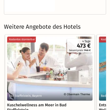
Weitere Angebote des Hotels
Kostenlos stornierbar
Kostenl
4 Tage
473 €
Gesamtpreis:
946 €
Bad Staffelstein, Bayern
Bad St
Kuschelwellness am Meer in Bad
Entsp
Staffelstein
Welln