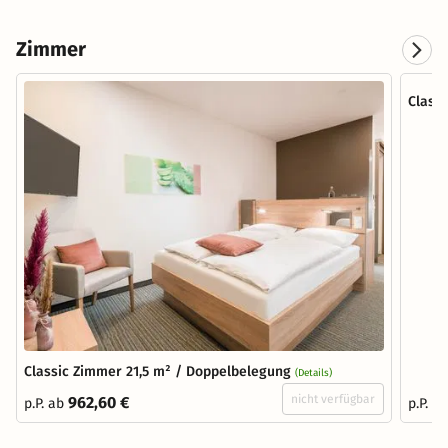
Zimmer
Classi
Classic Zimmer 21,5 m² / Doppelbelegung
(Details)
nicht verfügbar
962,60 €
p.P. ab
p.P. a