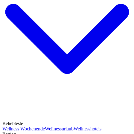
Beliebteste
Wellness Wochenende
Wellnessurlaub
Wellnesshotels