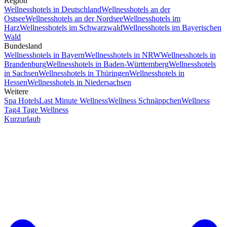
Region
Wellnesshotels in Deutschland
Wellnesshotels an der
Ostsee
Wellnesshotels an der Nordsee
Wellnesshotels im
Harz
Wellnesshotels im Schwarzwald
Wellnesshotels im Bayerischen
Wald
Bundesland
Wellnesshotels in Bayern
Wellnesshotels in NRW
Wellnesshotels in
Brandenburg
Wellnesshotels in Baden-Württemberg
Wellnesshotels
in Sachsen
Wellnesshotels in Thüringen
Wellnesshotels in
Hessen
Wellnesshotels in Niedersachsen
Weitere
Spa Hotels
Last Minute Wellness
Wellness Schnäppchen
Wellness
Tag
4 Tage Wellness
Kurzurlaub