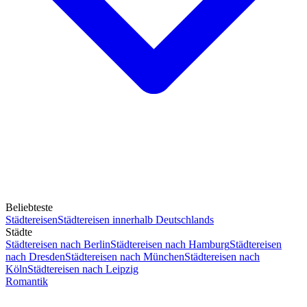
Beliebteste
Städtereisen
Städtereisen innerhalb Deutschlands
Städte
Städtereisen nach Berlin
Städtereisen nach Hamburg
Städtereisen
nach Dresden
Städtereisen nach München
Städtereisen nach
Köln
Städtereisen nach Leipzig
Romantik