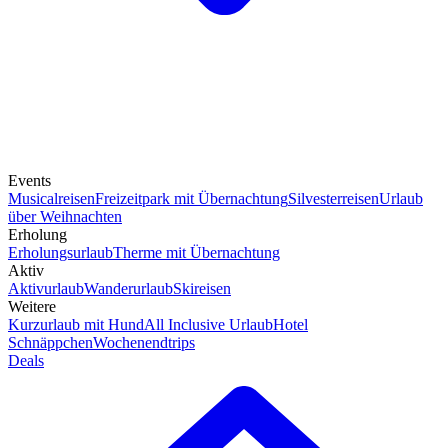
Events
Musicalreisen
Freizeitpark mit Übernachtung
Silvesterreisen
Urlaub
über Weihnachten
Erholung
Erholungsurlaub
Therme mit Übernachtung
Aktiv
Aktivurlaub
Wanderurlaub
Skireisen
Weitere
Kurzurlaub mit Hund
All Inclusive Urlaub
Hotel
Schnäppchen
Wochenendtrips
Deals