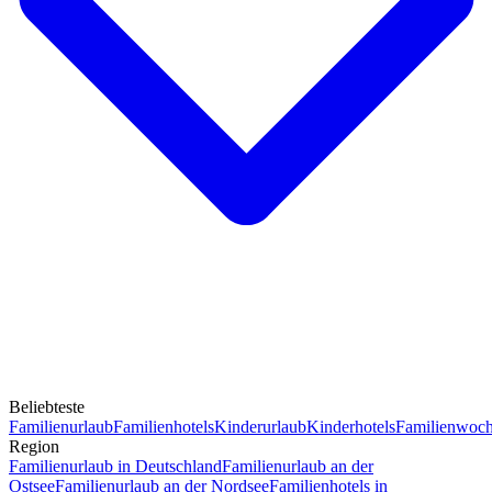
Beliebteste
Familienurlaub
Familienhotels
Kinderurlaub
Kinderhotels
Familienwoc
Region
Familienurlaub in Deutschland
Familienurlaub an der
Ostsee
Familienurlaub an der Nordsee
Familienhotels in