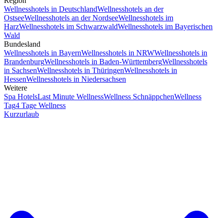
Region
Wellnesshotels in Deutschland
Wellnesshotels an der
Ostsee
Wellnesshotels an der Nordsee
Wellnesshotels im
Harz
Wellnesshotels im Schwarzwald
Wellnesshotels im Bayerischen
Wald
Bundesland
Wellnesshotels in Bayern
Wellnesshotels in NRW
Wellnesshotels in
Brandenburg
Wellnesshotels in Baden-Württemberg
Wellnesshotels
in Sachsen
Wellnesshotels in Thüringen
Wellnesshotels in
Hessen
Wellnesshotels in Niedersachsen
Weitere
Spa Hotels
Last Minute Wellness
Wellness Schnäppchen
Wellness
Tag
4 Tage Wellness
Kurzurlaub