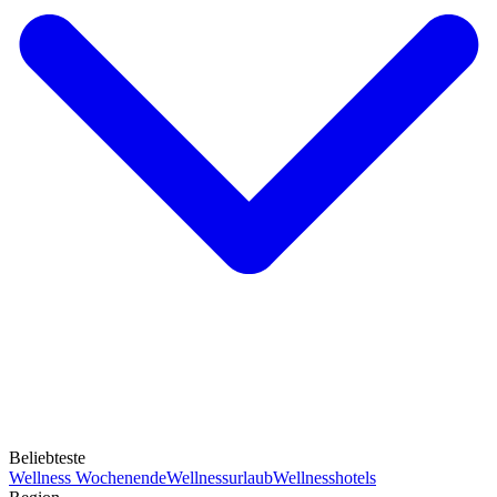
Beliebteste
Wellness Wochenende
Wellnessurlaub
Wellnesshotels