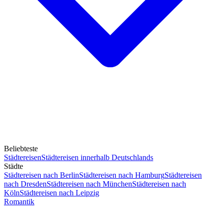
Beliebteste
Städtereisen
Städtereisen innerhalb Deutschlands
Städte
Städtereisen nach Berlin
Städtereisen nach Hamburg
Städtereisen
nach Dresden
Städtereisen nach München
Städtereisen nach
Köln
Städtereisen nach Leipzig
Romantik