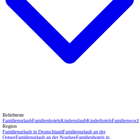
Beliebteste
Familienurlaub
Familienhotels
Kinderurlaub
Kinderhotels
Familienwoc
Region
Familienurlaub in Deutschland
Familienurlaub an der
Ostsee
Familienurlaub an der Nordsee
Familienhotels in