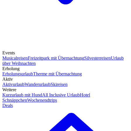
Events
Musicalreisen
Freizeitpark mit Übernachtung
Silvesterreisen
Urlaub
über Weihnachten
Erholung
Erholungsurlaub
Therme mit Übernachtung
Aktiv
Aktivurlaub
Wanderurlaub
Skireisen
Weitere
Kurzurlaub mit Hund
All Inclusive Urlaub
Hotel
Schnäppchen
Wochenendtrips
Deals