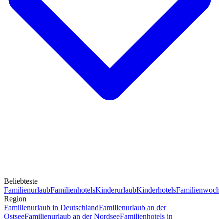
Beliebteste
Familienurlaub
Familienhotels
Kinderurlaub
Kinderhotels
Familienwoc
Region
Familienurlaub in Deutschland
Familienurlaub an der
Ostsee
Familienurlaub an der Nordsee
Familienhotels in