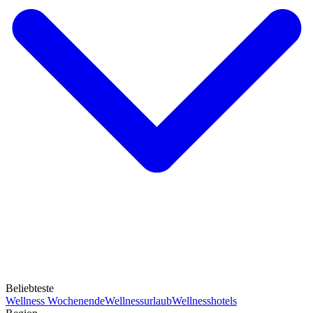
Beliebteste
Wellness Wochenende
Wellnessurlaub
Wellnesshotels