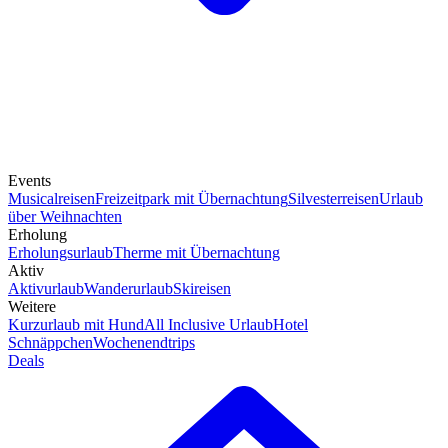
Events
Musicalreisen
Freizeitpark mit Übernachtung
Silvesterreisen
Urlaub
über Weihnachten
Erholung
Erholungsurlaub
Therme mit Übernachtung
Aktiv
Aktivurlaub
Wanderurlaub
Skireisen
Weitere
Kurzurlaub mit Hund
All Inclusive Urlaub
Hotel
Schnäppchen
Wochenendtrips
Deals