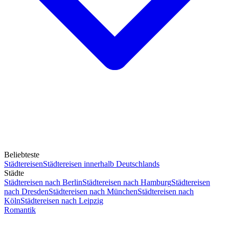
Beliebteste
Städtereisen
Städtereisen innerhalb Deutschlands
Städte
Städtereisen nach Berlin
Städtereisen nach Hamburg
Städtereisen
nach Dresden
Städtereisen nach München
Städtereisen nach
Köln
Städtereisen nach Leipzig
Romantik