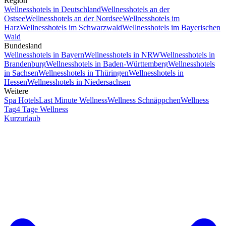
Region
Wellnesshotels in Deutschland
Wellnesshotels an der
Ostsee
Wellnesshotels an der Nordsee
Wellnesshotels im
Harz
Wellnesshotels im Schwarzwald
Wellnesshotels im Bayerischen
Wald
Bundesland
Wellnesshotels in Bayern
Wellnesshotels in NRW
Wellnesshotels in
Brandenburg
Wellnesshotels in Baden-Württemberg
Wellnesshotels
in Sachsen
Wellnesshotels in Thüringen
Wellnesshotels in
Hessen
Wellnesshotels in Niedersachsen
Weitere
Spa Hotels
Last Minute Wellness
Wellness Schnäppchen
Wellness
Tag
4 Tage Wellness
Kurzurlaub