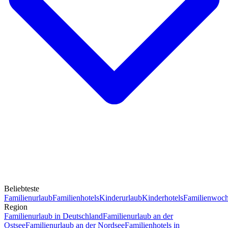
Beliebteste
Familienurlaub
Familienhotels
Kinderurlaub
Kinderhotels
Familienwoc
Region
Familienurlaub in Deutschland
Familienurlaub an der
Ostsee
Familienurlaub an der Nordsee
Familienhotels in