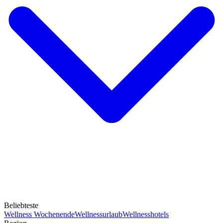
Beliebteste
Wellness Wochenende
Wellnessurlaub
Wellnesshotels