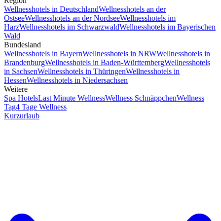
Region
Wellnesshotels in Deutschland
Wellnesshotels an der
Ostsee
Wellnesshotels an der Nordsee
Wellnesshotels im
Harz
Wellnesshotels im Schwarzwald
Wellnesshotels im Bayerischen
Wald
Bundesland
Wellnesshotels in Bayern
Wellnesshotels in NRW
Wellnesshotels in
Brandenburg
Wellnesshotels in Baden-Württemberg
Wellnesshotels
in Sachsen
Wellnesshotels in Thüringen
Wellnesshotels in
Hessen
Wellnesshotels in Niedersachsen
Weitere
Spa Hotels
Last Minute Wellness
Wellness Schnäppchen
Wellness
Tag
4 Tage Wellness
Kurzurlaub