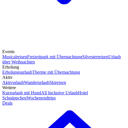
Events
Musicalreisen
Freizeitpark mit Übernachtung
Silvesterreisen
Urlaub
über Weihnachten
Erholung
Erholungsurlaub
Therme mit Übernachtung
Aktiv
Aktivurlaub
Wanderurlaub
Skireisen
Weitere
Kurzurlaub mit Hund
All Inclusive Urlaub
Hotel
Schnäppchen
Wochenendtrips
Deals