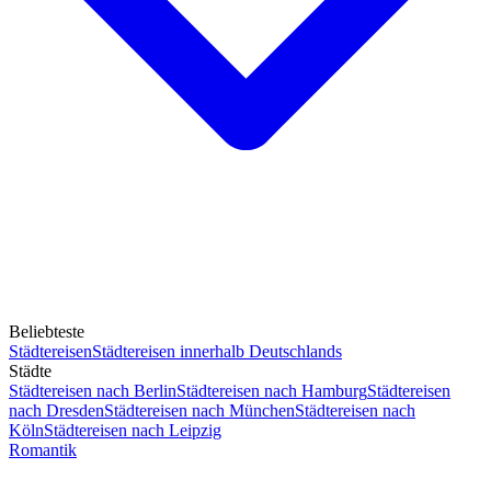
Beliebteste
Städtereisen
Städtereisen innerhalb Deutschlands
Städte
Städtereisen nach Berlin
Städtereisen nach Hamburg
Städtereisen
nach Dresden
Städtereisen nach München
Städtereisen nach
Köln
Städtereisen nach Leipzig
Romantik