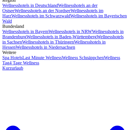
Region
Wellnesshotels in Deutschland
Wellnesshotels an der
Ostsee
Wellnesshotels an der Nordsee
Wellnesshotels im
Harz
Wellnesshotels im Schwarzwald
Wellnesshotels im Bayerischen
Wald
Bundesland
Wellnesshotels in Bayern
Wellnesshotels in NRW
Wellnesshotels in
Brandenburg
Wellnesshotels in Baden-Württemberg
Wellnesshotels
in Sachsen
Wellnesshotels in Thüringen
Wellnesshotels in
Hessen
Wellnesshotels in Niedersachsen
Weitere
Spa Hotels
Last Minute Wellness
Wellness Schnäppchen
Wellness
Tag
4 Tage Wellness
Kurzurlaub