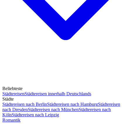
Beliebteste
Städtereisen
Städtereisen innerhalb Deutschlands
Städte
Städtereisen nach Berlin
Städtereisen nach Hamburg
Städtereisen
nach Dresden
Städtereisen nach München
Städtereisen nach
Köln
Städtereisen nach Leipzig
Romantik