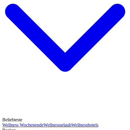
Beliebteste
Wellness Wochenende
Wellnessurlaub
Wellnesshotels