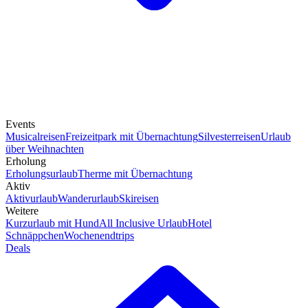
Events
Musicalreisen
Freizeitpark mit Übernachtung
Silvesterreisen
Urlaub
über Weihnachten
Erholung
Erholungsurlaub
Therme mit Übernachtung
Aktiv
Aktivurlaub
Wanderurlaub
Skireisen
Weitere
Kurzurlaub mit Hund
All Inclusive Urlaub
Hotel
Schnäppchen
Wochenendtrips
Deals