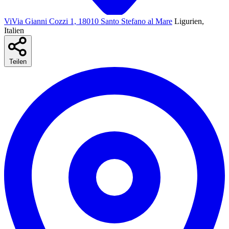
ViVia Gianni Cozzi 1, 18010 Santo Stefano al Mare
Ligurien,
Italien
Teilen