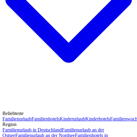
Beliebteste
Familienurlaub
Familienhotels
Kinderurlaub
Kinderhotels
Familienwoc
Region
Familienurlaub in Deutschland
Familienurlaub an der
Ostsee
Familienurlaub an der Nordsee
Familienhotels in