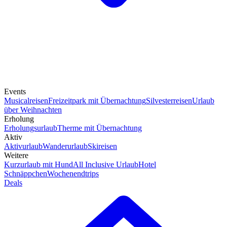
Events
Musicalreisen
Freizeitpark mit Übernachtung
Silvesterreisen
Urlaub
über Weihnachten
Erholung
Erholungsurlaub
Therme mit Übernachtung
Aktiv
Aktivurlaub
Wanderurlaub
Skireisen
Weitere
Kurzurlaub mit Hund
All Inclusive Urlaub
Hotel
Schnäppchen
Wochenendtrips
Deals