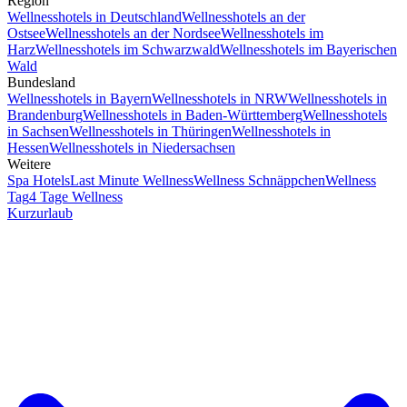
Region
Wellnesshotels in Deutschland
Wellnesshotels an der
Ostsee
Wellnesshotels an der Nordsee
Wellnesshotels im
Harz
Wellnesshotels im Schwarzwald
Wellnesshotels im Bayerischen
Wald
Bundesland
Wellnesshotels in Bayern
Wellnesshotels in NRW
Wellnesshotels in
Brandenburg
Wellnesshotels in Baden-Württemberg
Wellnesshotels
in Sachsen
Wellnesshotels in Thüringen
Wellnesshotels in
Hessen
Wellnesshotels in Niedersachsen
Weitere
Spa Hotels
Last Minute Wellness
Wellness Schnäppchen
Wellness
Tag
4 Tage Wellness
Kurzurlaub