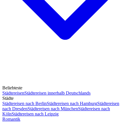
Beliebteste
Städtereisen
Städtereisen innerhalb Deutschlands
Städte
Städtereisen nach Berlin
Städtereisen nach Hamburg
Städtereisen
nach Dresden
Städtereisen nach München
Städtereisen nach
Köln
Städtereisen nach Leipzig
Romantik