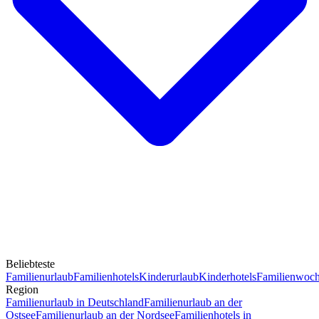
Beliebteste
Familienurlaub
Familienhotels
Kinderurlaub
Kinderhotels
Familienwoc
Region
Familienurlaub in Deutschland
Familienurlaub an der
Ostsee
Familienurlaub an der Nordsee
Familienhotels in