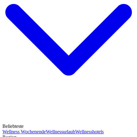
Beliebteste
Wellness Wochenende
Wellnessurlaub
Wellnesshotels