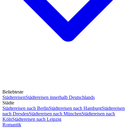
Beliebteste
Städtereisen
Städtereisen innerhalb Deutschlands
Städte
Städtereisen nach Berlin
Städtereisen nach Hamburg
Städtereisen
nach Dresden
Städtereisen nach München
Städtereisen nach
Köln
Städtereisen nach Leipzig
Romantik