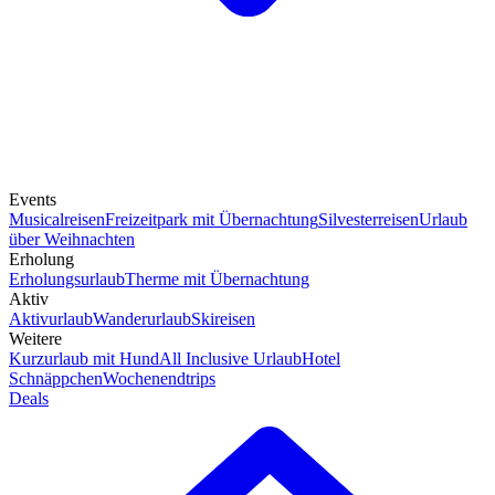
Events
Musicalreisen
Freizeitpark mit Übernachtung
Silvesterreisen
Urlaub
über Weihnachten
Erholung
Erholungsurlaub
Therme mit Übernachtung
Aktiv
Aktivurlaub
Wanderurlaub
Skireisen
Weitere
Kurzurlaub mit Hund
All Inclusive Urlaub
Hotel
Schnäppchen
Wochenendtrips
Deals