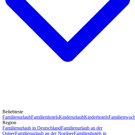
Beliebteste
Familienurlaub
Familienhotels
Kinderurlaub
Kinderhotels
Familienwoc
Region
Familienurlaub in Deutschland
Familienurlaub an der
Ostsee
Familienurlaub an der Nordsee
Familienhotels in