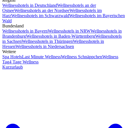
Region
Wellnesshotels in Deutschland
Wellnesshotels an der
Ostsee
Wellnesshotels an der Nordsee
Wellnesshotels im
Harz
Wellnesshotels im Schwarzwald
Wellnesshotels im Bayerischen
Wald
Bundesland
Wellnesshotels in Bayern
Wellnesshotels in NRW
Wellnesshotels in
Brandenburg
Wellnesshotels in Baden-Württemberg
Wellnesshotels
in Sachsen
Wellnesshotels in Thüringen
Wellnesshotels in
Hessen
Wellnesshotels in Niedersachsen
Weitere
Spa Hotels
Last Minute Wellness
Wellness Schnäppchen
Wellness
Tag
4 Tage Wellness
Kurzurlaub