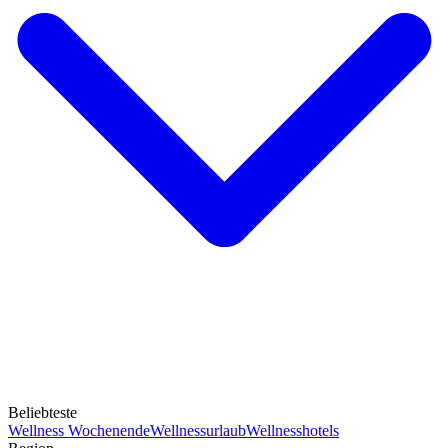
Beliebteste
Wellness Wochenende
Wellnessurlaub
Wellnesshotels