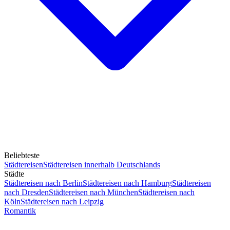
Beliebteste
Städtereisen
Städtereisen innerhalb Deutschlands
Städte
Städtereisen nach Berlin
Städtereisen nach Hamburg
Städtereisen
nach Dresden
Städtereisen nach München
Städtereisen nach
Köln
Städtereisen nach Leipzig
Romantik