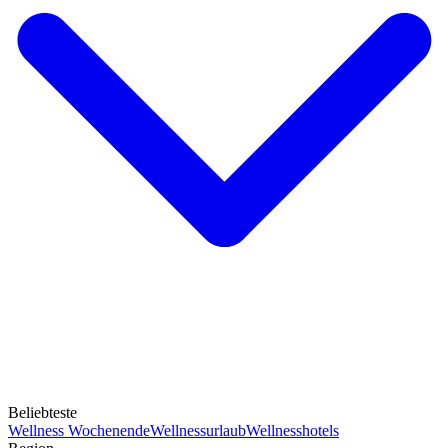
Beliebteste
Wellness Wochenende
Wellnessurlaub
Wellnesshotels