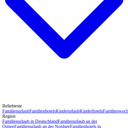
Beliebteste
Familienurlaub
Familienhotels
Kinderurlaub
Kinderhotels
Familienwoc
Region
Familienurlaub in Deutschland
Familienurlaub an der
Ostsee
Familienurlaub an der Nordsee
Familienhotels in