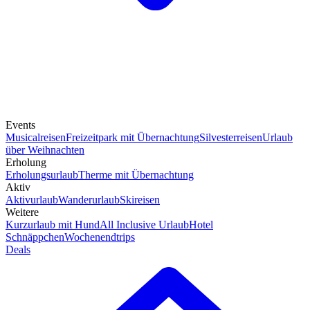
Events
Musicalreisen
Freizeitpark mit Übernachtung
Silvesterreisen
Urlaub
über Weihnachten
Erholung
Erholungsurlaub
Therme mit Übernachtung
Aktiv
Aktivurlaub
Wanderurlaub
Skireisen
Weitere
Kurzurlaub mit Hund
All Inclusive Urlaub
Hotel
Schnäppchen
Wochenendtrips
Deals