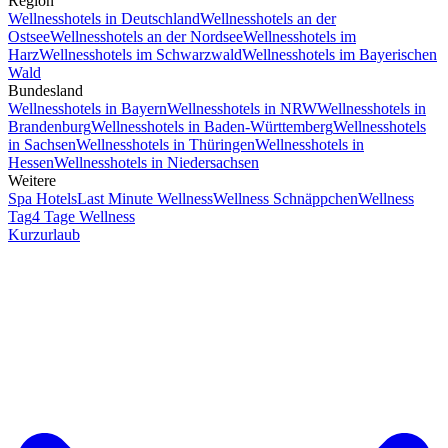
Region
Wellnesshotels in Deutschland
Wellnesshotels an der
Ostsee
Wellnesshotels an der Nordsee
Wellnesshotels im
Harz
Wellnesshotels im Schwarzwald
Wellnesshotels im Bayerischen
Wald
Bundesland
Wellnesshotels in Bayern
Wellnesshotels in NRW
Wellnesshotels in
Brandenburg
Wellnesshotels in Baden-Württemberg
Wellnesshotels
in Sachsen
Wellnesshotels in Thüringen
Wellnesshotels in
Hessen
Wellnesshotels in Niedersachsen
Weitere
Spa Hotels
Last Minute Wellness
Wellness Schnäppchen
Wellness
Tag
4 Tage Wellness
Kurzurlaub