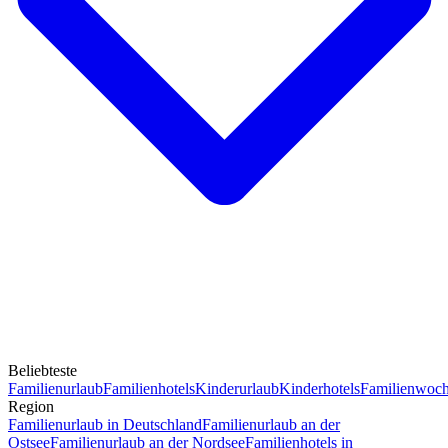
Beliebteste
Familienurlaub
Familienhotels
Kinderurlaub
Kinderhotels
Familienwoc
Region
Familienurlaub in Deutschland
Familienurlaub an der
Ostsee
Familienurlaub an der Nordsee
Familienhotels in