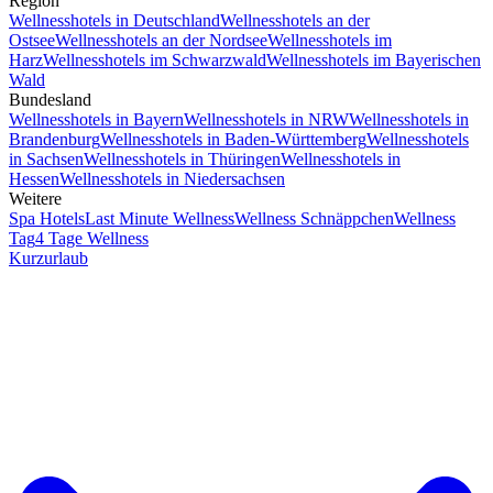
Region
Wellnesshotels in Deutschland
Wellnesshotels an der
Ostsee
Wellnesshotels an der Nordsee
Wellnesshotels im
Harz
Wellnesshotels im Schwarzwald
Wellnesshotels im Bayerischen
Wald
Bundesland
Wellnesshotels in Bayern
Wellnesshotels in NRW
Wellnesshotels in
Brandenburg
Wellnesshotels in Baden-Württemberg
Wellnesshotels
in Sachsen
Wellnesshotels in Thüringen
Wellnesshotels in
Hessen
Wellnesshotels in Niedersachsen
Weitere
Spa Hotels
Last Minute Wellness
Wellness Schnäppchen
Wellness
Tag
4 Tage Wellness
Kurzurlaub