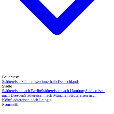
Beliebteste
Städtereisen
Städtereisen innerhalb Deutschlands
Städte
Städtereisen nach Berlin
Städtereisen nach Hamburg
Städtereisen
nach Dresden
Städtereisen nach München
Städtereisen nach
Köln
Städtereisen nach Leipzig
Romantik