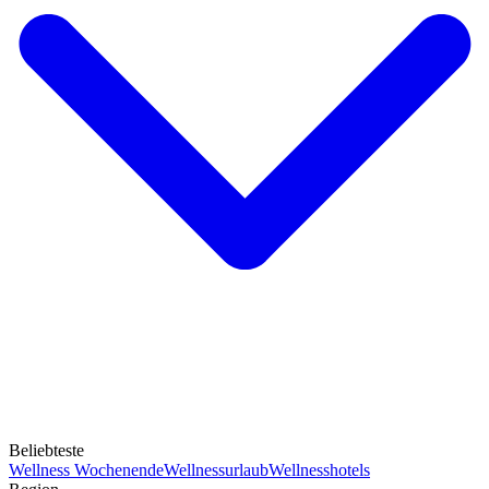
Beliebteste
Wellness Wochenende
Wellnessurlaub
Wellnesshotels