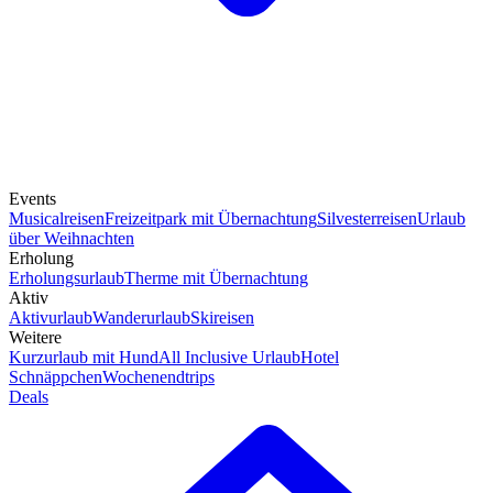
Events
Musicalreisen
Freizeitpark mit Übernachtung
Silvesterreisen
Urlaub
über Weihnachten
Erholung
Erholungsurlaub
Therme mit Übernachtung
Aktiv
Aktivurlaub
Wanderurlaub
Skireisen
Weitere
Kurzurlaub mit Hund
All Inclusive Urlaub
Hotel
Schnäppchen
Wochenendtrips
Deals