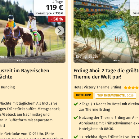
4 Tage
119 €
Gesamtpreis:
238 €
Ges
- 50 %
yern
Erding, Bayern
uszeit im Bayerischen
Erding Ahoi: 2 Tage die größt
Nächte
Therme der Welt pur!
l Runding
Hotel Victory Therme Erding
HOTELTIPP
TOP THERMENHOTEL
2026
 Nächte mit täglichem All Inclusive
2 Tage / 1 Nacht im Hotel mit dire
iges Frühstücksbuffet, Mittagssnack,
zur Therme Erding
e/Gebäck am Nachmittag und
Nutzung der Therme Erding am An-
n in Buffetform mit separatem
Abreisetag mit Frühschwimmen exkl
et)
Hotelgäste ab 08:30.
ie Getränke von 12-21 Uhr. (Bitte
1 x reichhaltiges Frühstück voller 