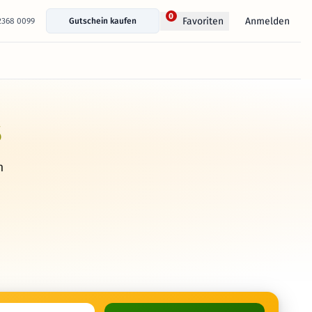
0
Anmelden
Favoriten
 2368 0099
Gutschein kaufen
s
h