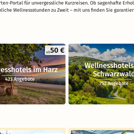
ten-Portal für unvergessliche Kurzreisen. Ob sagenhafte Erho
nliche Wellnessstunden zu Zweit – mit uns finden Sie garantie
50 €
ab
Wellnesshotels
esshotels im Harz
Schwarzwal
423 Angebote
752 Angebote