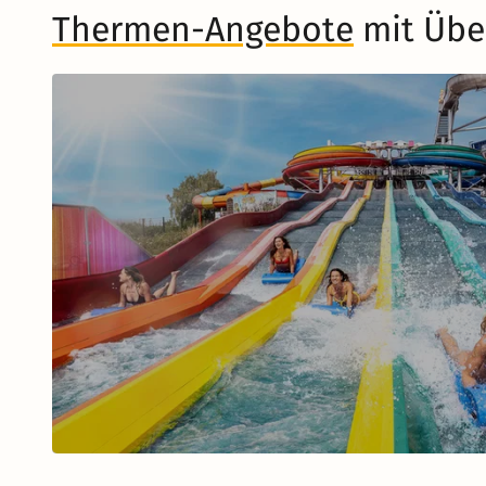
Thermen-Angebote
mit Übe
Musical in Berlin
Zum Musical