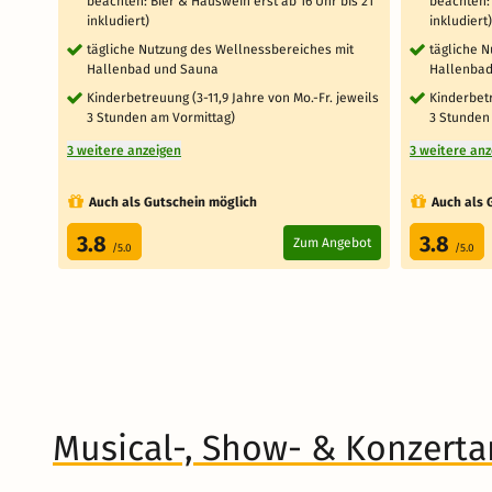
beachten: Bier & Hauswein erst ab 16 Uhr bis 21
beachten: 
inkludiert)
inkludiert)
tägliche Nutzung des Wellnessbereiches mit
tägliche 
Hallenbad und Sauna
Hallenbad
Kinderbetreuung (3-11,9 Jahre von Mo.-Fr. jeweils
Kinderbetr
3 Stunden am Vormittag)
3 Stunden
3 weitere anzeigen
3 weitere an
Auch als Gutschein möglich
Auch als 
3.8
3.8
Zum Angebot
/5.0
/5.0
Musical-, Show- & Konzert