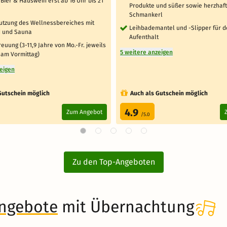
Bier & Hauswein erst ab 16 Uhr bis 21
Produkte und süßer sowie herzhaf
Schmankerl
Nutzung des Wellnessbereiches mit
Leihbademantel und -Slipper für 
 und Sauna
Aufenthalt
euung (3-11,9 Jahre von Mo.-Fr. jeweils
5 weitere anzeigen
 am Vormittag)
zeigen
Gutschein möglich
Auch als Gutschein möglich
4.9
Zum Angebot
/5.0
Zu den Top-Angeboten
angebote
mit Übernachtung