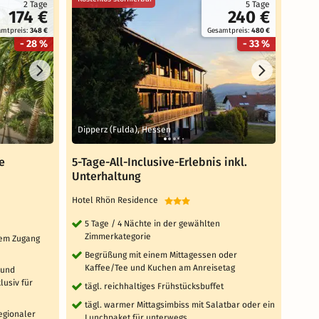
2 Tage
5 Tage
174 €
240 €
amtpreis:
348 €
Gesamtpreis:
480 €
- 28 %
- 33 %
Dipperz (Fulda), Hessen
Gäge
e
5-Tage-All-Inclusive-Erlebnis inkl.
3 Ta
Unterhaltung
Rich
Hotel Rhön Residence
Sunda
5 Tage / 4 Nächte in der gewählten
3 T
Zimmerkategorie
Zi
ktem Zugang
Begrüßung mit einem Mittagessen oder
täg
Kaffee/Tee und Kuchen am Anreisetag
 und
tä
usiv für
tägl. reichhaltiges Frühstücksbuffet
'W
Sa
tägl. warmer Mittagsimbiss mit Salatbar oder ein
Fi
regionaler
Lunchpaket für unterwegs