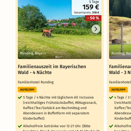
5 Tage
159 €
Gesamtpreis:
318 €
- 50 %
Runding, Bayern
Runding, Ba
Familienauszeit im Bayerischen
Familiena
Wald - 4 Nächte
Wald - 3 
Familienhotel Runding
Familienhote
HOTELTIPP
HOTELTIPP
5 Tage / 4 Nächte mit täglichem All Inclusive
4 Tage / 3
(reichhaltiges Frühstücksbuffet, Mittagssnack,
(reichhalt
Kaffee/Tee/Gebäck am Nachmittag und
Kaffee/Te
Abendessen in Buffetform mit separatem
Abendesse
Kinderbuffet)
Kinderbuff
Alkoholfreie Getränke von 12-21 Uhr. (Bitte
Alkoholfre