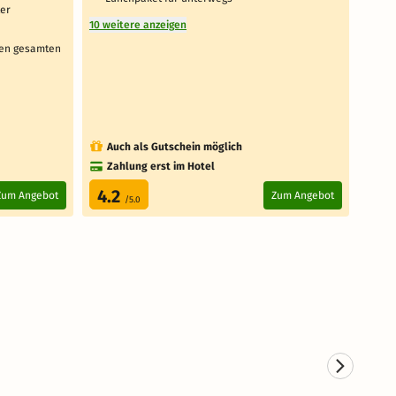
ter
Aus
10 weitere anzeigen
1 weit
den gesamten
Auch als Gutschein möglich
Au
Zahlung erst im Hotel
Za
4.2
3.
Zum Angebot
Zum Angebot
/5.0