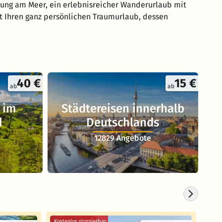
lung am Meer, ein erlebnisreicher Wanderurlaub mit
rt Ihren ganz persönlichen Traumurlaub, dessen
40 €
15 €
ab
ab
 im
Städtereisen innerhalb
d
Deutschlands
12829 Angebote
Kostenlos stornierbar
Koste