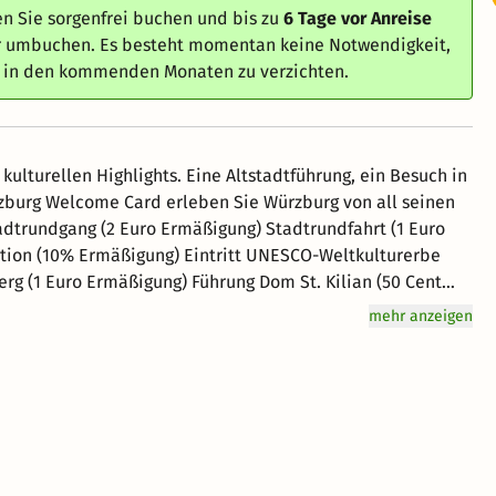
n Sie sorgenfrei buchen und bis zu
6 Tage vor Anreise
er umbuchen. Es besteht momentan keine Notwendigkeit,
e in den kommenden Monaten zu verzichten.
ulturellen Highlights. Eine Altstadtführung, ein Besuch in
zburg Welcome Card erleben Sie Würzburg von all seinen
ation (10% Ermäßigung) Eintritt UNESCO-Weltkulturerbe
rg (1 Euro Ermäßigung) Führung Dom St. Kilian (50 Cent
igung) Kellerführung Staatlicher Hofkeller (1 Euro
mehr anzeigen
ßigung) Weinverkauf & Vinothek im Bürgerspital Weinhaus
rmäßigung) Würzburger Domschatz (1 Euro Ermäßigung)
Museum im Kulturspeicher (1 Euro Ermäßigung)
ter Würzburg (10% Ermäßigung an der Abendkasse)
zSpeicher Würzburg (50% Ermäßigung) Theaterwerkstatt (3
Speisen) Brauerei-Gasthof Alter Kranen (10% Ermäßigung
) Würzburger Hofbräukeller (10% auf Speisen) Würzburger