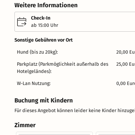
komfortablen Zimmern mit kostenloses WLAN und Klima
Weitere Informationen
verschiedene Sehenswürdigkeiten der Stadt in wenigen Minuten. Unternehmen Sie ei
Spaziergang am Main und besuchen Sie den wunderschönen Ho
Check-In
nach Ihrer Rückkehr unserem Restaurant oder unserer Bar einen Besuch ab. D
ab 15:00 Uhr
bemühen sich mit höchstem Engagement, Ihnen einen f
bereiten.
Sonstige Gebühren vor Ort
Hund (bis zu 20kg):
20,00 Eu
Parkplatz (Parkmöglichkeit außerhalb des
25,00 Eu
Hotelgeländes):
W-Lan Nutzung:
0,00 Eur
Buchung mit Kindern
Für dieses Angebot können leider keine Kinder hinzug
Zimmer