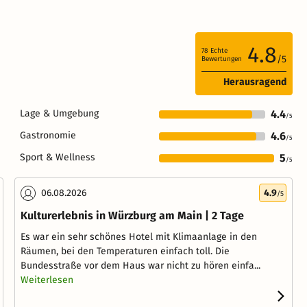
4.8
78
Echte
/5
Bewertungen
Herausragend
Lage & Umgebung
4.4
/5
Gastronomie
4.6
/5
Sport & Wellness
5
/5
06.08.2026
4.9
/5
Kulturerlebnis in Würzburg am Main | 2 Tage
Es war ein sehr schönes Hotel mit Klimaanlage in den
Räumen, bei den Temperaturen einfach toll. Die
Bundesstraße vor dem Haus war nicht zu hören einfa...
Weiterlesen