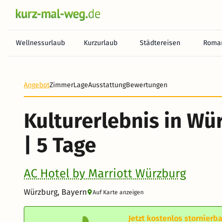
Wellnessurlaub
Kurzurlaub
Städtereisen
Roman
Heute noch keine Zahlung erforderlich! Zahlen Sie b
Angebot
Zimmer
Lage
Ausstattung
Bewertungen
Kulturerlebnis in W
| 5 Tage
AC Hotel by Marriott Würzburg
Würzburg, Bayern
Auf Karte anzeigen
Jetzt kostenlos stornierba