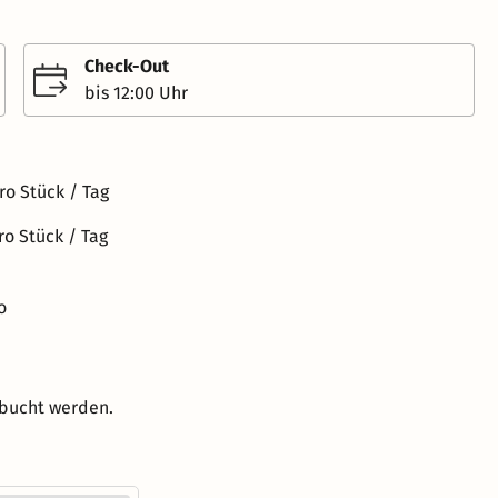
anlage.Von unserem Hotel aus erreichen Sie
nen wohltuenden
fgarten der Residenz zu Würzburg. Statten Sie
Check-Out
ie Mitarbeiter unseres Hotels
bis 12:00 Uhr
antastischen Aufenthalt im AC Hotel Würzburg zu
ro Stück / Tag
ro Stück / Tag
o
ebucht werden.