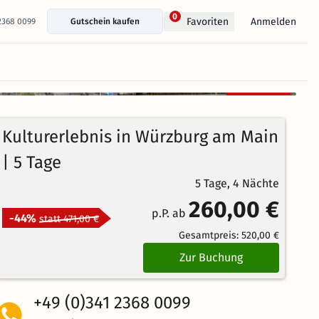
0
Anmelden
Favoriten
 2368 0099
Gutschein kaufen
+ 20 Fotos anzeigen
Kostenlos
stornierbar
4.8
78
Echte
/5
Kulturerlebnis in Würzburg am Main
Bewertungen
Herausragend
| 5 Tage
5 Tage, 4 Nächte
260,00 €
p.P. ab
-44%
statt 471,00 €
Gesamtpreis:
520,00 €
Zur Buchung
+49 (0)341 2368 0099