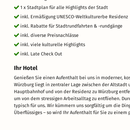
Ratskeller (10% auf Speisen) DINEA Café & Restaurant 
1 x Stadtplan für alle Highlights der Stadt
Einsiedel (2 Euro Ermäßigung) Bowling Würzburg (10
inkl. Ermäßigung UNESCO-Weltkulturerbe Residenz
(20% Ermäßigung) Stadtrundfahrt mit der Aaglander e
inkl. Rabatte für Stadtrundfahrten & -rundgänge
Ermäßigung) Pit-Pat Wonderland (Eintritt für 2 zum Prei
Service > Würzburg Welcome Card)
inkl. diverse Preisnachlässe
inkl. viele kulturelle Highlights
inkl. Late Check Out
Ihr Hotel
Genießen Sie einen Aufenthalt bei uns in moderner, kosmopolitischer
Würzburg liegt in zentraler Lage zwischen der Altstadt 
Hauptbahnhof und von der Residenz zu Würzburg entfernt. Unser neugebautes Hotel ist Ihr perfekter Rück
um von dem stressigen Arbeitsalltag zu entfliehen. Du
typisch für uns. Wir kümmern uns sorgfältig um die Dinge, die Sie wirklich brauchen, und verzichten auf
Überflüssiges – so wird Ihr Aufenthalt für Sie zu ein
Vom Check-in bis zum Check-out ist jedes Detail in uns
so komfortabel wie möglich zu gestalten. Erholung fin