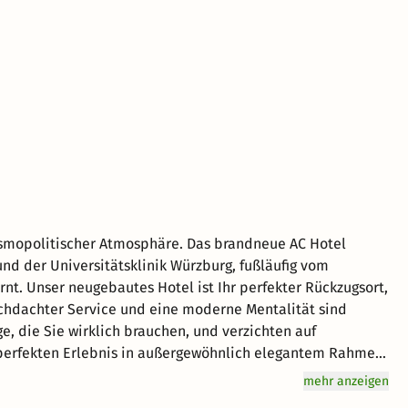
in der GALERIA Kaufhof (10% Ermäßigung) Kletterwald
% Ermäßigung) Dallenbergbad (20% Ermäßigung) Sandermare
-Kutsche (2 Euro Ermäßigung) Eisbahn Würzburg (20%
s von 1) (Quelle: Stadt Würzburg Startseite > Tourismus >
 Atmosphäre. Das brandneue AC Hotel
und der Universitätsklinik Würzburg, fußläufig vom
zugsort,
rchdachter Service und eine moderne Mentalität sind
em perfekten Erlebnis in außergewöhnlich elegantem Rahmen.
erem Hotel sorgfältig darauf ausgerichtet, Ihnen das Reisen
mehr anzeigen
den Sie in einem unserer 168 gemütlichen, und