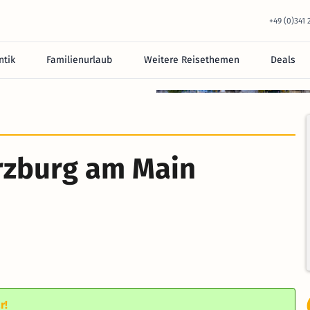
+49 (0)341
tik
Familienurlaub
Weitere Reisethemen
Deals
equem im Hotel.
ürzburg am Main
r!