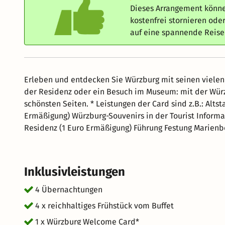
Dieses Arrangement könne
kostenfrei stornieren od
auf eine spannende Reis
Erleben und entdecken Sie Würzburg mit seinen vielen k
der Residenz oder ein Besuch im Museum: mit der Wür
schönsten Seiten. * Leistungen der Card sind z.B.: Altstadtrundgang (2 Euro Ermäßigung) Stadtrundfahrt (1 Euro
Ermäßigung) Würzburg-Souvenirs in der Tourist Inform
Residenz (1 Euro Ermäßigung) Führung Festung Marienbe
Ermäßigung) Kellerführung Juliusspital (1,50 Euro Ermäß
Ermäßigung) Führung im Würzburger Stein (1 Euro Ermä
(10% auf eine Flasche Wein) Museum am Dom (1 Euro E
Inklusivleistungen
Jüdisches Museum Shalom Europa (1 Euro Ermäßigung) 
Mainschifffahrt (1 Euro Ermäßigung) Mainfranken Thea
4 Übernachtungen
Bockshorn Theater (ab 2 Euro Ermäßigung) Theater Tan
4 x reichhaltiges Frühstück vom Buffet
Euro Ermäßigung) Restaurant Alte Mainmühle (10% auf 
1 x Würzburg Welcome Card*
auf Speisen) Juliusspital Weinstuben (10% auf Speisen