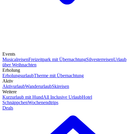
Events
Musicalreisen
Freizeitpark mit Übernachtung
Silvesterreisen
Urlaub
über Weihnachten
Erholung
Erholungsurlaub
Therme mit Übernachtung
Aktiv
Aktivurlaub
Wanderurlaub
Skireisen
Weitere
Kurzurlaub mit Hund
All Inclusive Urlaub
Hotel
Schnäppchen
Wochenendtrips
Deals