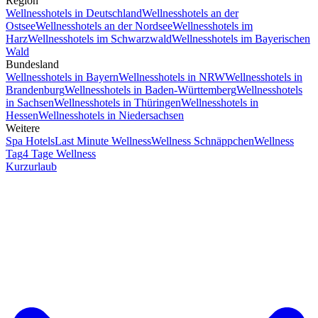
Region
Wellnesshotels in Deutschland
Wellnesshotels an der
Ostsee
Wellnesshotels an der Nordsee
Wellnesshotels im
Harz
Wellnesshotels im Schwarzwald
Wellnesshotels im Bayerischen
Wald
Bundesland
Wellnesshotels in Bayern
Wellnesshotels in NRW
Wellnesshotels in
Brandenburg
Wellnesshotels in Baden-Württemberg
Wellnesshotels
in Sachsen
Wellnesshotels in Thüringen
Wellnesshotels in
Hessen
Wellnesshotels in Niedersachsen
Weitere
Spa Hotels
Last Minute Wellness
Wellness Schnäppchen
Wellness
Tag
4 Tage Wellness
Kurzurlaub