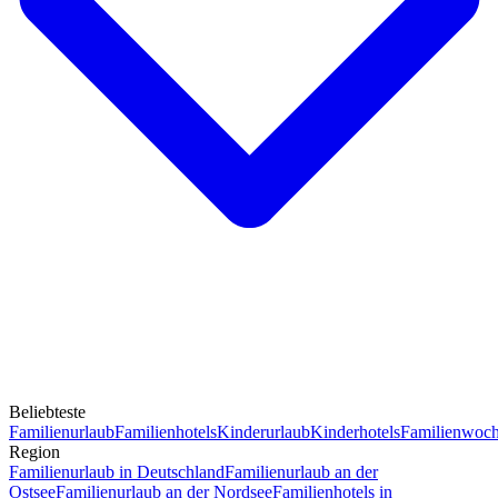
Beliebteste
Familienurlaub
Familienhotels
Kinderurlaub
Kinderhotels
Familienwoc
Region
Familienurlaub in Deutschland
Familienurlaub an der
Ostsee
Familienurlaub an der Nordsee
Familienhotels in