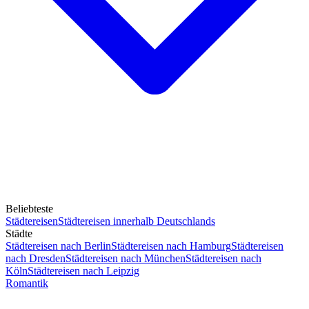
Beliebteste
Städtereisen
Städtereisen innerhalb Deutschlands
Städte
Städtereisen nach Berlin
Städtereisen nach Hamburg
Städtereisen
nach Dresden
Städtereisen nach München
Städtereisen nach
Köln
Städtereisen nach Leipzig
Romantik