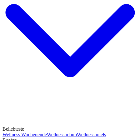
Beliebteste
Wellness Wochenende
Wellnessurlaub
Wellnesshotels