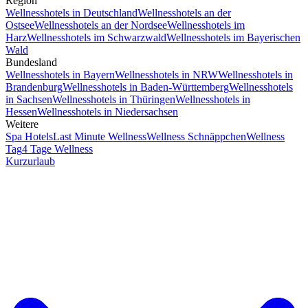
Region
Wellnesshotels in Deutschland
Wellnesshotels an der
Ostsee
Wellnesshotels an der Nordsee
Wellnesshotels im
Harz
Wellnesshotels im Schwarzwald
Wellnesshotels im Bayerischen
Wald
Bundesland
Wellnesshotels in Bayern
Wellnesshotels in NRW
Wellnesshotels in
Brandenburg
Wellnesshotels in Baden-Württemberg
Wellnesshotels
in Sachsen
Wellnesshotels in Thüringen
Wellnesshotels in
Hessen
Wellnesshotels in Niedersachsen
Weitere
Spa Hotels
Last Minute Wellness
Wellness Schnäppchen
Wellness
Tag
4 Tage Wellness
Kurzurlaub