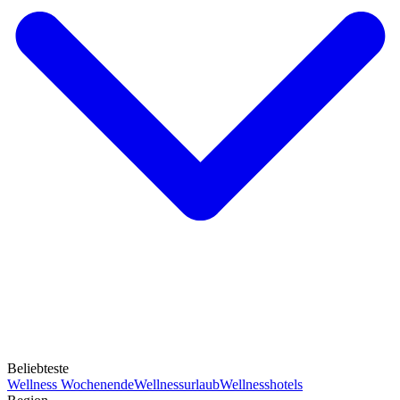
Beliebteste
Wellness Wochenende
Wellnessurlaub
Wellnesshotels