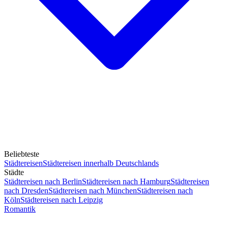
Beliebteste
Städtereisen
Städtereisen innerhalb Deutschlands
Städte
Städtereisen nach Berlin
Städtereisen nach Hamburg
Städtereisen
nach Dresden
Städtereisen nach München
Städtereisen nach
Köln
Städtereisen nach Leipzig
Romantik