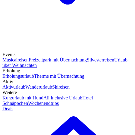
Events
Musicalreisen
Freizeitpark mit Übernachtung
Silvesterreisen
Urlaub
über Weihnachten
Erholung
Erholungsurlaub
Therme mit Übernachtung
Aktiv
Aktivurlaub
Wanderurlaub
Skireisen
Weitere
Kurzurlaub mit Hund
All Inclusive Urlaub
Hotel
Schnäppchen
Wochenendtrips
Deals