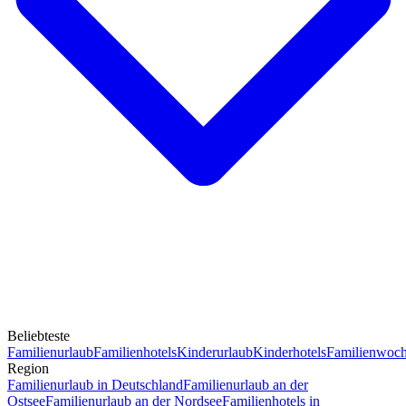
Beliebteste
Familienurlaub
Familienhotels
Kinderurlaub
Kinderhotels
Familienwoc
Region
Familienurlaub in Deutschland
Familienurlaub an der
Ostsee
Familienurlaub an der Nordsee
Familienhotels in