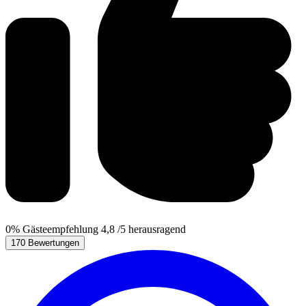
0%
Gästeempfehlung
4,8
/5
herausragend
170 Bewertungen