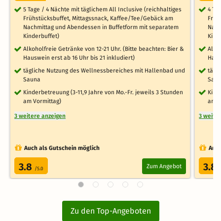
5 Tage / 4 Nächte mit täglichem All Inclusive (reichhaltiges
4 Ta
Frühstücksbuffet, Mittagssnack, Kaffee/Tee/Gebäck am
Früh
Nachmittag und Abendessen in Buffetform mit separatem
Nach
Kinderbuffet)
Kind
Alkoholfreie Getränke von 12-21 Uhr. (Bitte beachten: Bier &
Alko
Hauswein erst ab 16 Uhr bis 21 inkludiert)
Haus
tägliche Nutzung des Wellnessbereiches mit Hallenbad und
tägl
Sauna
Sau
Kinderbetreuung (3-11,9 Jahre von Mo.-Fr. jeweils 3 Stunden
Kind
am Vormittag)
am V
3 weitere anzeigen
3 weite
Auch als Gutschein möglich
Auch
3.8
3.8
Zum Angebot
/5.0
Zu den Top-Angeboten