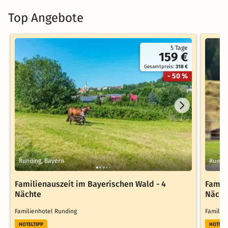
Top Angebote
5 Tage
159 €
Gesamtpreis:
318 €
- 50 %
Runding, Bayern
Rundin
Familienauszeit im Bayerischen Wald - 4
Famil
Nächte
Nächt
Familienhotel Runding
Familie
HOTELTIPP
HOTELT