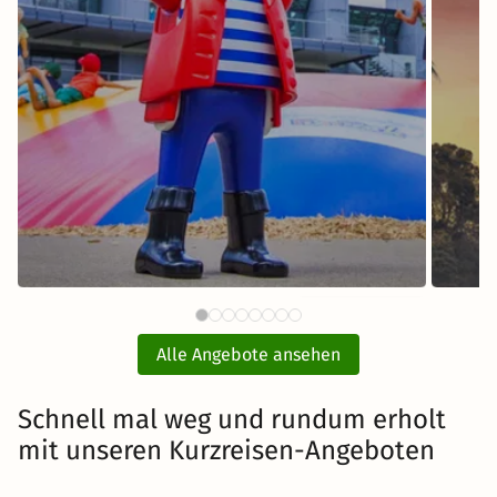
64 €
PLAYMOBIL®-FunPark mit Hotel
ab
und Eintritt
E
Alle Angebote ansehen
inkl. Übernachtung und Frühstück
Schnell mal weg und rundum erholt
mit unseren Kurzreisen-Angeboten
Zum Angebot