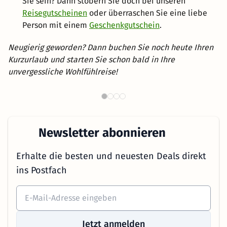
Sie sein? Dann stöbern Sie doch bei unseren
Reisegutscheinen
oder überraschen Sie eine liebe
Person mit einem
Geschenkgutschein
.
Neugierig geworden? Dann buchen Sie noch heute Ihren
Kurzurlaub und starten Sie schon bald in Ihre
unvergessliche Wohlfühlreise!
Th
Wellnesshotels in NRW
Newsletter abonnieren
Erhalte die besten und neuesten Deals direkt
ins Postfach
Jetzt anmelden