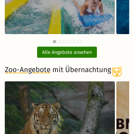
87 €
Therme Erding mit
ab
Übernachtung
Alle Angebote ansehen
inkl. Übernachtung und Frühstück
Zoo-Angebote
mit Übernachtung
Zum Angebot