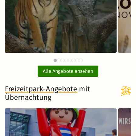
59 €
Tiergarten Nürnberg mit Hotel
E
ab
Alle Angebote ansehen
inkl. Übernachtung und Frühstück
Freizeitpark-Angebote
Zum Angebot
mit
Übernachtung