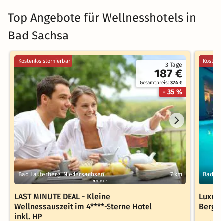
Top Angebote für Wellnesshotels in
Bad Sachsa
Kostenlos stornierbar
Kostenl
3 Tage
187 €
Gesamtpreis:
374 €
- 35 %
Bad Lauterberg, Niedersachsen
7 km
Bad La
LAST MINUTE DEAL - Kleine
Luxus
Wellnessauszeit im 4****-Sterne Hotel
Bergw
inkl. HP