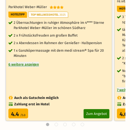
re.vita
Parkhotel Weber-Müller
HOTELT
HOTELTIPP
TOP WELLNESSHOTEL
2025
3 Ta
spa 
2 Übernachtungen in ruhiger Atmosphäre im 4**** Sterne
Parkhotel Weber-Müller im schönen Südharz
tägl
Marm
2 x Frühstücksfreuden am großen Buffet
Käse
2 x Abendessen im Rahmen der Genießer- Halbpension
Tees
1 x Ganzköpermassage mit dem medi stream® Spa für 20
alle
Minuten
2 x 
"Kur
6 weitere anzeigen
Nutz
"bad
finn
7 weite
Auch als Gutschein möglich
Auch
Zahlung erst im Hotel
Zahl
4.4
4.6
Zum Angebot
/5.0