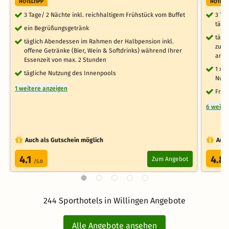
HOTELTIPP
HOTELT
3 Tage/ 2 Nächte inkl. reichhaltigem Frühstück vom Buffet
3 Ta
tägl
ein Begrüßungsgetränk
tägl
täglich Abendessen im Rahmen der Halbpension inkl.
zum 
offene Getränke (Bier, Wein & Softdrinks) während Ihrer
am F
Essenzeit von max. 2 Stunden
1 x 
tägliche Nutzung des Innenpools
Nutz
1 weitere anzeigen
Frei
6 weite
Auch als Gutschein möglich
Auch
4.1
4.8
Zum Angebot
/5.0
244 Sporthotels in Willingen Angebote
Alle Angebote ansehen