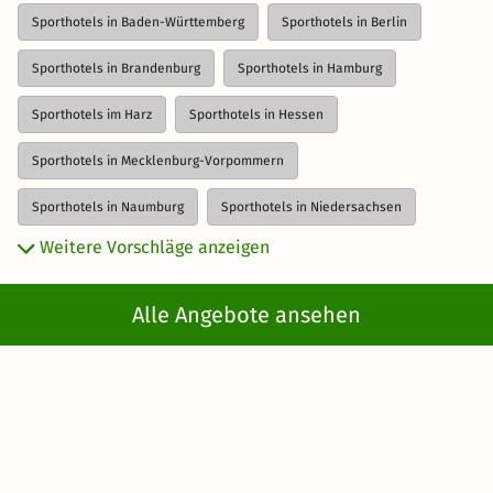
Sporthotels in Baden-Württemberg
Sporthotels in Berlin
Sporthotels in Brandenburg
Sporthotels in Hamburg
Sporthotels im Harz
Sporthotels in Hessen
Sporthotels in Mecklenburg-Vorpommern
Sporthotels in Naumburg
Sporthotels in Niedersachsen
Weitere Vorschläge anzeigen
Sporthotels in Rheinland-Pfalz
Sporthotels in Sachsen
Kurzreisen
>
Sporthotels in Deutschland
>
Sporthotels
Alle Angebote ansehen
in Hessen
> Sporthotels in Willingen
Newsletter abonnieren
Erhalte die besten und neuesten Deals direkt
ins Postfach