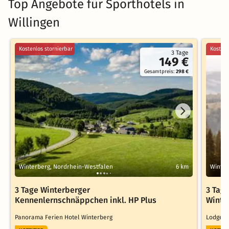
Top Angebote für Sporthotels in
Willingen
Kostenlos stornierbar
Kostenl
3 Tage
149 €
Gesamtpreis:
298 €
Winterberg, Nordrhein-Westfalen
6 km
Winter
3 Tage Winterberger
3 Tag
Kennenlernschnäppchen inkl. HP Plus
Winte
Panorama Ferien Hotel Winterberg
Lodge H