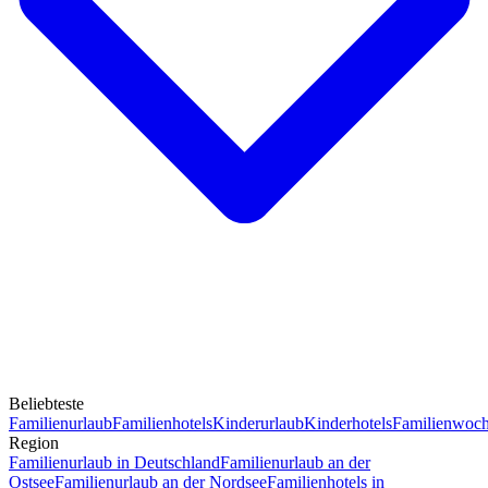
Beliebteste
Familienurlaub
Familienhotels
Kinderurlaub
Kinderhotels
Familienwoc
Region
Familienurlaub in Deutschland
Familienurlaub an der
Ostsee
Familienurlaub an der Nordsee
Familienhotels in