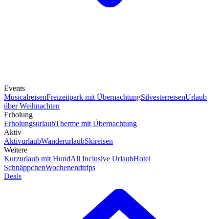
Events
Musicalreisen
Freizeitpark mit Übernachtung
Silvesterreisen
Urlaub
über Weihnachten
Erholung
Erholungsurlaub
Therme mit Übernachtung
Aktiv
Aktivurlaub
Wanderurlaub
Skireisen
Weitere
Kurzurlaub mit Hund
All Inclusive Urlaub
Hotel
Schnäppchen
Wochenendtrips
Deals