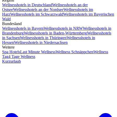
Region
Wellnesshotels in Deutschland
Wellnesshotels an der
Ostsee
Wellnesshotels an der Nordsee
Wellnesshotels im
Harz
Wellnesshotels im Schwarzwald
Wellnesshotels im Bayerischen
Wald
Bundesland
Wellnesshotels in Bayern
Wellnesshotels in NRW
Wellnesshotels in
Brandenburg
Wellnesshotels in Baden-Württemberg
Wellnesshotels
in Sachsen
Wellnesshotels in Thüringen
Wellnesshotels in
Hessen
Wellnesshotels in Niedersachsen
Weitere
Spa Hotels
Last Minute Wellness
Wellness Schnäppchen
Wellness
Tag
4 Tage Wellness
Kurzurlaub