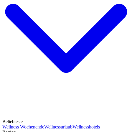
Beliebteste
Wellness Wochenende
Wellnessurlaub
Wellnesshotels