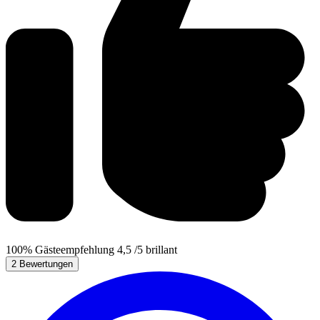
100%
Gästeempfehlung
4,5
/5
brillant
2 Bewertungen