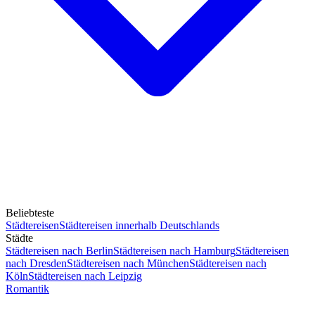
Beliebteste
Städtereisen
Städtereisen innerhalb Deutschlands
Städte
Städtereisen nach Berlin
Städtereisen nach Hamburg
Städtereisen
nach Dresden
Städtereisen nach München
Städtereisen nach
Köln
Städtereisen nach Leipzig
Romantik