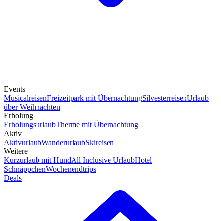
Events
Musicalreisen
Freizeitpark mit Übernachtung
Silvesterreisen
Urlaub
über Weihnachten
Erholung
Erholungsurlaub
Therme mit Übernachtung
Aktiv
Aktivurlaub
Wanderurlaub
Skireisen
Weitere
Kurzurlaub mit Hund
All Inclusive Urlaub
Hotel
Schnäppchen
Wochenendtrips
Deals