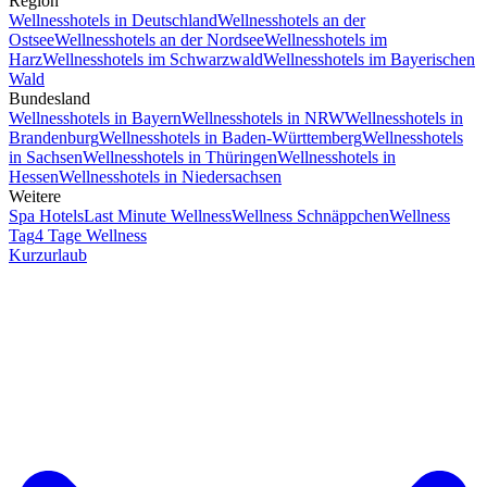
Region
Wellnesshotels in Deutschland
Wellnesshotels an der
Ostsee
Wellnesshotels an der Nordsee
Wellnesshotels im
Harz
Wellnesshotels im Schwarzwald
Wellnesshotels im Bayerischen
Wald
Bundesland
Wellnesshotels in Bayern
Wellnesshotels in NRW
Wellnesshotels in
Brandenburg
Wellnesshotels in Baden-Württemberg
Wellnesshotels
in Sachsen
Wellnesshotels in Thüringen
Wellnesshotels in
Hessen
Wellnesshotels in Niedersachsen
Weitere
Spa Hotels
Last Minute Wellness
Wellness Schnäppchen
Wellness
Tag
4 Tage Wellness
Kurzurlaub