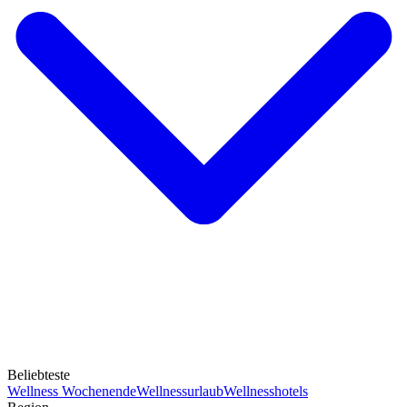
Beliebteste
Wellness Wochenende
Wellnessurlaub
Wellnesshotels