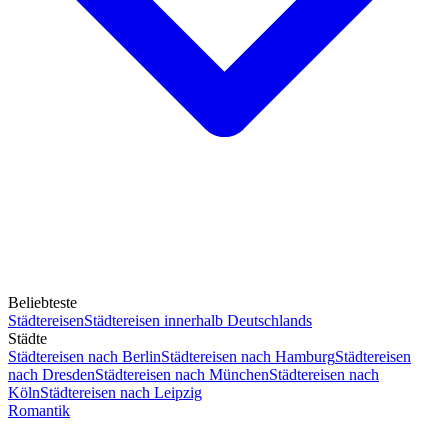
Beliebteste
Städtereisen
Städtereisen innerhalb Deutschlands
Städte
Städtereisen nach Berlin
Städtereisen nach Hamburg
Städtereisen
nach Dresden
Städtereisen nach München
Städtereisen nach
Köln
Städtereisen nach Leipzig
Romantik