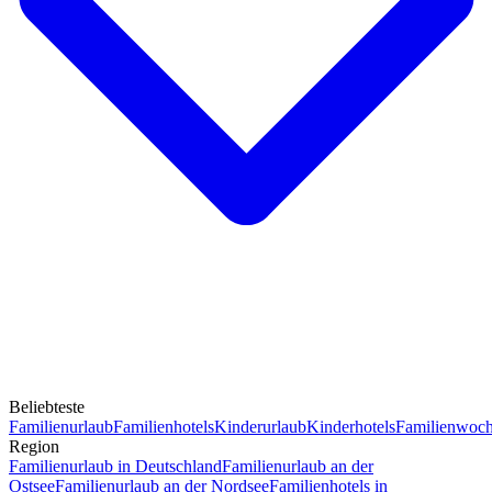
Beliebteste
Familienurlaub
Familienhotels
Kinderurlaub
Kinderhotels
Familienwoc
Region
Familienurlaub in Deutschland
Familienurlaub an der
Ostsee
Familienurlaub an der Nordsee
Familienhotels in