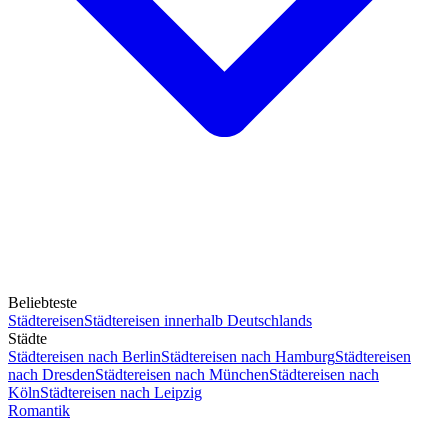
Beliebteste
Städtereisen
Städtereisen innerhalb Deutschlands
Städte
Städtereisen nach Berlin
Städtereisen nach Hamburg
Städtereisen
nach Dresden
Städtereisen nach München
Städtereisen nach
Köln
Städtereisen nach Leipzig
Romantik