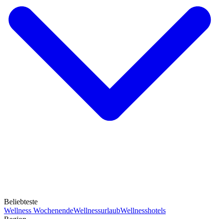
Beliebteste
Wellness Wochenende
Wellnessurlaub
Wellnesshotels