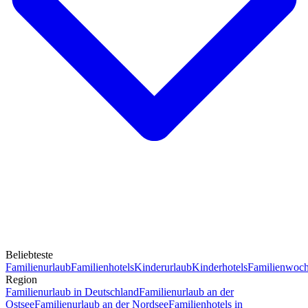
Beliebteste
Familienurlaub
Familienhotels
Kinderurlaub
Kinderhotels
Familienwoc
Region
Familienurlaub in Deutschland
Familienurlaub an der
Ostsee
Familienurlaub an der Nordsee
Familienhotels in