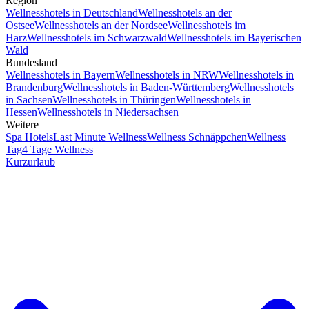
Region
Wellnesshotels in Deutschland
Wellnesshotels an der
Ostsee
Wellnesshotels an der Nordsee
Wellnesshotels im
Harz
Wellnesshotels im Schwarzwald
Wellnesshotels im Bayerischen
Wald
Bundesland
Wellnesshotels in Bayern
Wellnesshotels in NRW
Wellnesshotels in
Brandenburg
Wellnesshotels in Baden-Württemberg
Wellnesshotels
in Sachsen
Wellnesshotels in Thüringen
Wellnesshotels in
Hessen
Wellnesshotels in Niedersachsen
Weitere
Spa Hotels
Last Minute Wellness
Wellness Schnäppchen
Wellness
Tag
4 Tage Wellness
Kurzurlaub