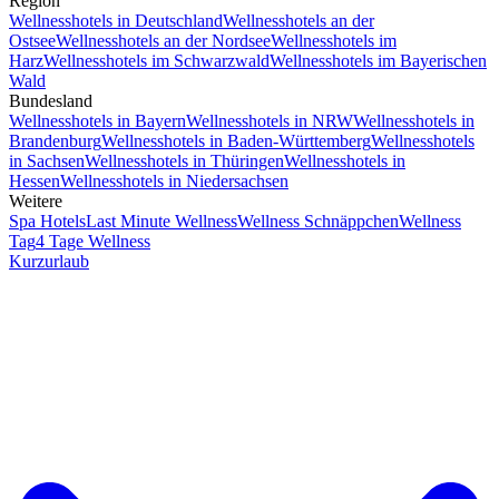
Region
Wellnesshotels in Deutschland
Wellnesshotels an der
Ostsee
Wellnesshotels an der Nordsee
Wellnesshotels im
Harz
Wellnesshotels im Schwarzwald
Wellnesshotels im Bayerischen
Wald
Bundesland
Wellnesshotels in Bayern
Wellnesshotels in NRW
Wellnesshotels in
Brandenburg
Wellnesshotels in Baden-Württemberg
Wellnesshotels
in Sachsen
Wellnesshotels in Thüringen
Wellnesshotels in
Hessen
Wellnesshotels in Niedersachsen
Weitere
Spa Hotels
Last Minute Wellness
Wellness Schnäppchen
Wellness
Tag
4 Tage Wellness
Kurzurlaub