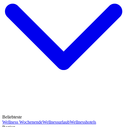
Beliebteste
Wellness Wochenende
Wellnessurlaub
Wellnesshotels