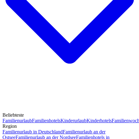
Beliebteste
Familienurlaub
Familienhotels
Kinderurlaub
Kinderhotels
Familienwoc
Region
Familienurlaub in Deutschland
Familienurlaub an der
Ostsee
Familienurlaub an der Nordsee
Familienhotels in