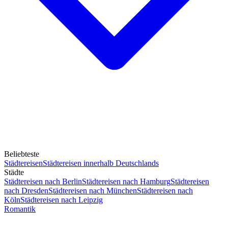
Beliebteste
Städtereisen
Städtereisen innerhalb Deutschlands
Städte
Städtereisen nach Berlin
Städtereisen nach Hamburg
Städtereisen
nach Dresden
Städtereisen nach München
Städtereisen nach
Köln
Städtereisen nach Leipzig
Romantik