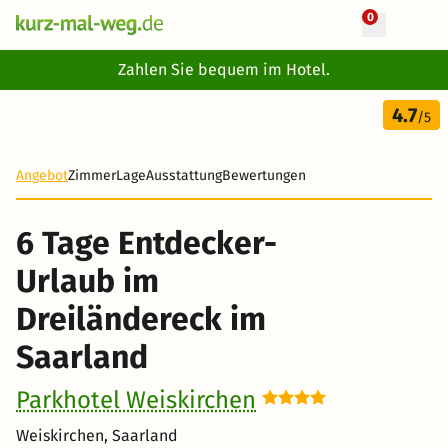
0
+ 32 Fotos
Zahlen Sie bequem im Hotel.
6 Tage
4.7
560 €
/5
-21%
Angebot
Zimmer
Lage
Ausstattung
Bewertungen
6 Tage Entdecker-
Urlaub im
Dreiländereck im
Saarland
Parkhotel Weiskirchen
Weiskirchen, Saarland