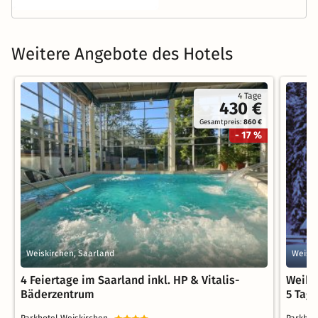
Weitere Angebote des Hotels
4 Tage
430 €
Gesamtpreis:
860 €
- 17 %
Weiskirchen, Saarland
Weiski
4 Feiertage im Saarland inkl. HP & Vitalis-
Weihn
Bäderzentrum
5 Tag
Parkhotel Weiskirchen
Parkhot