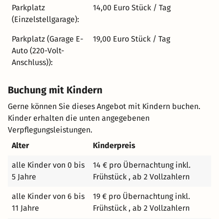
Loch-Golfplatz. Für weitere Aktivitäten bieten sich
Parkplatz
14,00 Euro Stück / Tag
Ausflüge zur Saarschleife, nach Trier, Saarburg,
(Einzelstellgarage):
Luxemburg oder ein Besuch bei Villeroy & Boch in
Parkplatz (Garage E-
19,00 Euro Stück / Tag
Mettlach an.
Auto (220-Volt-
Anschluss)):
Buchung mit Kindern
Gerne können Sie dieses Angebot mit Kindern buchen.
Kinder erhalten die unten angegebenen
Verpflegungsleistungen.
Alter
Kinderpreis
alle Kinder von 0 bis
14 € pro Übernachtung inkl.
5 Jahre
Frühstück , ab 2 Vollzahlern
alle Kinder von 6 bis
19 € pro Übernachtung inkl.
11 Jahre
Frühstück , ab 2 Vollzahlern