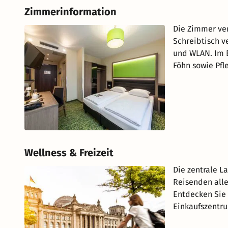
Zimmerinformation
Die Zimmer ver
Schreibtisch v
und WLAN. Im B
Föhn sowie Pfl
Wellness & Freizeit
Die zentrale L
Reisenden alle
Entdecken Sie 
Einkaufszentr