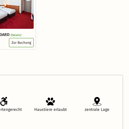
NDARD
(Details)
Zur Buchung
rtengerecht
Haustiere erlaubt
zentrale Lage