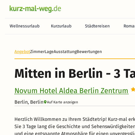
Wellnessurlaub
Kurzurlaub
Städtereisen
Roman
Angebot
Zimmer
Lage
Ausstattung
Bewertungen
Mitten in Berlin - 3 T
Novum Hotel Aldea Berlin Zentrum
Berlin, Berlin
Auf Karte anzeigen
Herzlich Willkommen zu Ihrem Städtetrip! Kurz-mal e
Sie 3 Tage lang die Geschichte und Sehenswürdigkeiten
und eine entspannte Atmosphäre für einen unvergessli