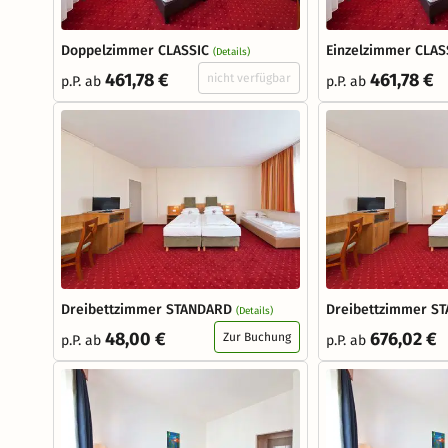
Doppelzimmer CLASSIC
Einzelzimmer CLAS
(Details)
461,78 €
461,78 €
nicht verfügbar
p.P. ab
p.P. ab
Dreibettzimmer STANDARD
Dreibettzimmer S
(Details)
48,00 €
676,02 €
Zur Buchung
p.P. ab
p.P. ab