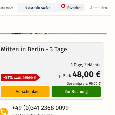
0
Anmelden
Favoriten
 2368 0099
Gutschein kaufen
+ 52 Fotos anzeigen
88%
3.8
26
Echte
/5
Mitten in Berlin - 3 Tage
Bewertungen
Weiterempfehlung
Sehr Gut
3 Tage, 2 Nächte
48,00 €
p.P. ab
-81%
statt 255,00 €
Gesamtpreis:
96,00 €
Verschenken
Zur Buchung
+49 (0)341 2368 0099