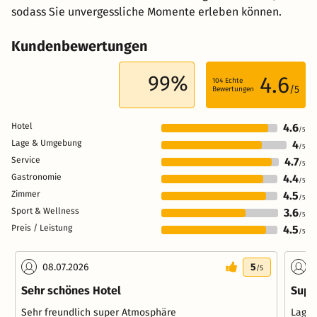
sodass Sie unvergessliche Momente erleben können.
Kundenbewertungen
99%
4.6
104
Echte
/5
Bewertungen
Hotel
4.6
/5
Lage & Umgebung
4
/5
Service
4.7
/5
Gastronomie
4.4
/5
Zimmer
4.5
/5
Sport & Wellness
3.6
/5
Preis / Leistung
4.5
/5
08.07.2026
5
0
/5
Sehr schönes Hotel
Supe
Sehr freundlich super Atmosphäre
Lage 