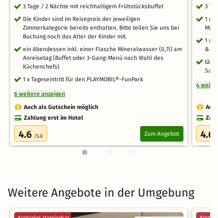
3 Tage / 2 Nächte mit reichhaltigem Frühstücksbuffet
3 Ta
Die Kinder sind im Reisepreis der jeweiligen
1 x 
Zimmerkategorie bereits enthalten. Bitte teilen Sie uns bei
Mine
Buchung noch das Alter der Kinder mit.
1 x 
ein Abendessen inkl. einer Flasche Mineralwasser (0,7l) am
& Ru
Anreisetag (Buffet oder 3-Gang-Menü nach Wahl des
tägl
Küchenchefs)
Saun
1 x Tageseintritt für den PLAYMOBIL®-FunPark
4 weite
6 weitere anzeigen
Auch als Gutschein möglich
Auch
Zahlung erst im Hotel
Zahl
4.6
4.6
Zum Angebot
/5.0
Weitere Angebote in der Umgebung
Kostenlos stornierbar
Kostenl