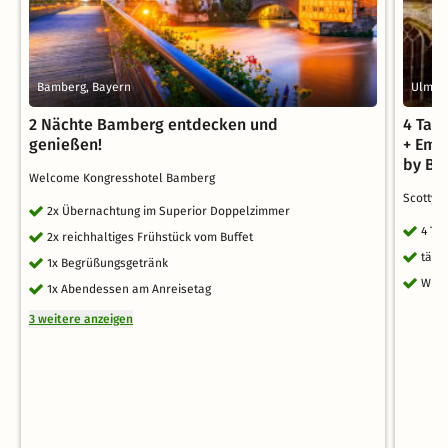
Bamberg, Bayern
Ulm, 
2 Nächte Bamberg entdecken und
4 Tag
genießen!
+ Emil
by B
Welcome Kongresshotel Bamberg
Scotty 
2x Übernachtung im Superior Doppelzimmer
4 Ta
2x reichhaltiges Frühstück vom Buffet
tägl
1x Begrüßungsgetränk
WLA
1x Abendessen am Anreisetag
3 weitere anzeigen