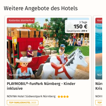
Weitere Angebote des Hotels
Kostenlos stornierbar
Kostenl
3 Tage
150 €
Gesamtpreis:
299 €
Nürnberg, Bayern
Nürnbe
PLAYMOBIL®-FunPark Nürnberg - Kinder
Nürnb
inklusive
Krist
NOVINA Hotel Südwestpark Nürnberg
NOVINA
TOP FAMILIENHOTEL
2025
TOP FA