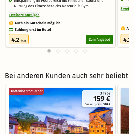
Entspannung im Poolbereich mit Finnischer Sauna und
Nutzung des Fitnessbereichs Mercurialis Gym
3 weite
1 weitere anzeigen
Auch als Gutschein möglich
Auch
Zahlung erst im Hotel
4.2
4.3
Zum Angebot
/5.0
/
Bei anderen Kunden auch sehr beliebt
Kostenlos stornierbar
3 Tage
159 €
Gesamtpreis:
318 €