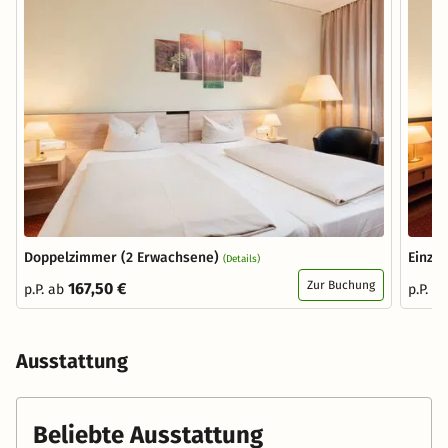
Doppelzimmer (2 Erwachsene)
Einze
(Details)
Zur Buchung
167,50 €
p.P. ab
p.P. a
Ausstattung
Beliebte Ausstattung