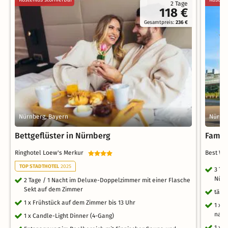
2 Tage
118 €
Gesamtpreis:
236 €
Nürnberg, Bayern
Nürnbe
Bettgeflüster in Nürnberg
Famil
Ringhotel Loew's Merkur
Best We
TOP STADTHOTEL
2025
3 Ta
Nürn
2 Tage / 1 Nacht im Deluxe-Doppelzimmer mit einer Flasche
Sekt auf dem Zimmer
tägl
1 x Frühstück auf dem Zimmer bis 13 Uhr
1 x 
nach
1 x Candle-Light Dinner (4-Gang)
1 x 