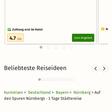
Auch
Zahlung erst im Hotel
4.7
Zum Angebot
/5.0
Beliebteste Reiseideen
Städtereisen nach Nürnberg
163 Angebote
29 €
ab
Kurzreisen
>
Deutschland
>
Bayern
>
Nürnberg
> Auf
den Spuren Nürnbergs - 3 Tage Städtereise