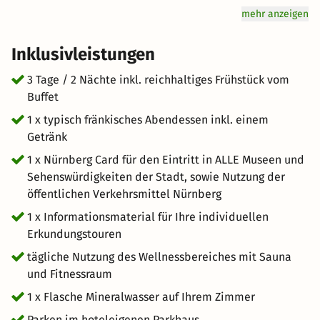
Museen und Freizeiteinrichtungen kann man hier
mehr anzeigen
besuchen. Mit der Nürnberg Card können Sie fast alle
dieser Anlaufpunkte kostenlos besichtigen. Zusätzlich
Inklusivleistungen
sind alle öffentlichen Verkehrsmittel gratis von Ihnen zu
benutzen. Das Hotel bietet Ihnen zwei Übernachtungen
3 Tage / 2 Nächte inkl. reichhaltiges Frühstück vom
im Komfortzimmer mit reichhaltigem Frühstück. Ein
Buffet
fränkisches Abendessen inklusive Wein im Restaurant,
1 x typisch fränkisches Abendessen inkl. einem
eine Infomappe über Nürnberg, sowie auf Anfrage eine
Getränk
Spätabreise bis 15 Uhr komplettieren diese fabelhafte
1 x Nürnberg Card für den Eintritt in ALLE Museen und
Offerte für das herrliche Mittelfranken im Freistaat
Sehenswürdigkeiten der Stadt, sowie Nutzung der
Bayern.
öffentlichen Verkehrsmittel Nürnberg
1 x Informationsmaterial für Ihre individuellen
Erkundungstouren
tägliche Nutzung des Wellnessbereiches mit Sauna
und Fitnessraum
1 x Flasche Mineralwasser auf Ihrem Zimmer
Parken im hoteleigenen Parkhaus