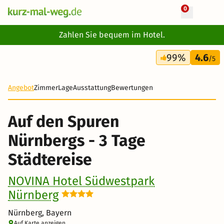
0
+ 10 Fotos
Zahlen Sie bequem im Hotel.
3 Tage
99%
4.6
168 €
/5
Angebot
Zimmer
Lage
Ausstattung
Bewertungen
Auf den Spuren
Nürnbergs - 3 Tage
Städtereise
NOVINA Hotel Südwestpark
Nürnberg
Nürnberg, Bayern
Auf Karte anzeigen