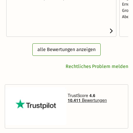
Errei
Großz
Abend
alle Bewertungen anzeigen
Rechtliches Problem melden