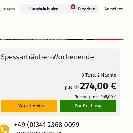
0
Anmelden
Favoriten
 2368 0099
Gutschein kaufen
+ 15 Fotos anzeigen
Kostenlos
100%
stornierbar
4.9
10
Echte
/5
Spessarträuber-Wochenende
Bewertungen
Weiterempfehlung
Herausragend
3 Tage, 2 Nächte
274,00 €
p.P. ab
Gesamtpreis:
548,00 €
Verschenken
Zur Buchung
+49 (0)341 2368 0099