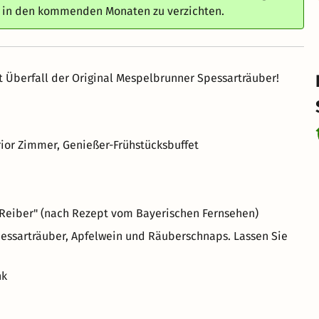
e in den kommenden Monaten zu verzichten.
t Überfall der Original Mespelbrunner Spessarträuber!
ior Zimmer, Genießer-Frühstücksbuffet
 Reiber" (nach Rezept vom Bayerischen Fernsehen)
pessarträuber, Apfelwein und Räuberschnaps. Lassen Sie
nk