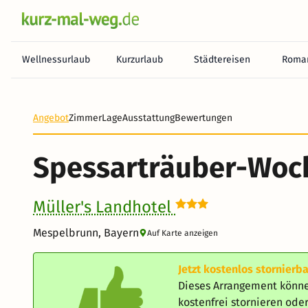
Wellnessurlaub
Kurzurlaub
Städtereisen
Roman
Angebot
Zimmer
Lage
Ausstattung
Bewertungen
Spessarträuber-Wo
Müller's Landhotel
Mespelbrunn, Bayern
Auf Karte anzeigen
Jetzt kostenlos stornierba
Dieses Arrangement könne
kostenfrei stornieren od