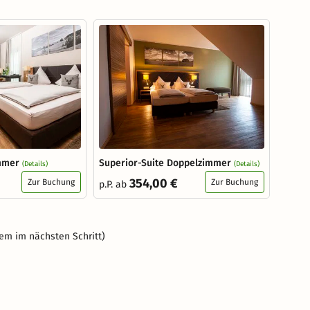
mmer
Superior-Suite Doppelzimmer
(Details)
(Details)
354,00 €
Zur Buchung
Zur Buchung
p.P. ab
em im nächsten Schritt)