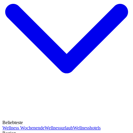
Beliebteste
Wellness Wochenende
Wellnessurlaub
Wellnesshotels