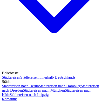
Beliebteste
Städtereisen
Städtereisen innerhalb Deutschlands
Städte
Städtereisen nach Berlin
Städtereisen nach Hamburg
Städtereisen
nach Dresden
Städtereisen nach München
Städtereisen nach
Köln
Städtereisen nach Leipzig
Romantik