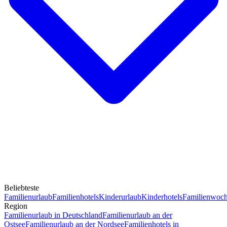
Beliebteste
Familienurlaub
Familienhotels
Kinderurlaub
Kinderhotels
Familienwoc
Region
Familienurlaub in Deutschland
Familienurlaub an der
Ostsee
Familienurlaub an der Nordsee
Familienhotels in