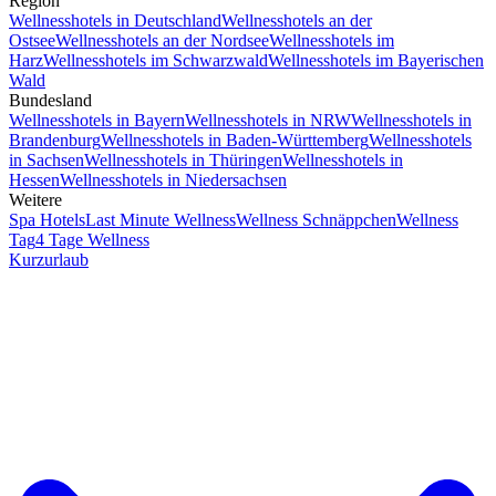
Region
Wellnesshotels in Deutschland
Wellnesshotels an der
Ostsee
Wellnesshotels an der Nordsee
Wellnesshotels im
Harz
Wellnesshotels im Schwarzwald
Wellnesshotels im Bayerischen
Wald
Bundesland
Wellnesshotels in Bayern
Wellnesshotels in NRW
Wellnesshotels in
Brandenburg
Wellnesshotels in Baden-Württemberg
Wellnesshotels
in Sachsen
Wellnesshotels in Thüringen
Wellnesshotels in
Hessen
Wellnesshotels in Niedersachsen
Weitere
Spa Hotels
Last Minute Wellness
Wellness Schnäppchen
Wellness
Tag
4 Tage Wellness
Kurzurlaub