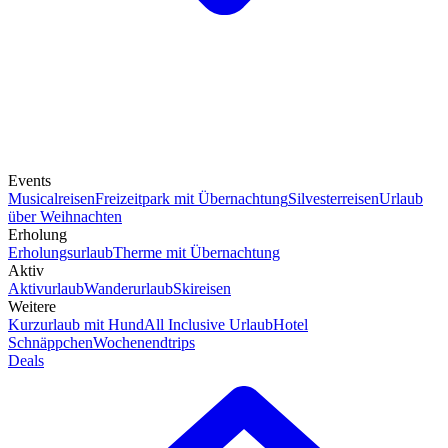
Events
Musicalreisen
Freizeitpark mit Übernachtung
Silvesterreisen
Urlaub
über Weihnachten
Erholung
Erholungsurlaub
Therme mit Übernachtung
Aktiv
Aktivurlaub
Wanderurlaub
Skireisen
Weitere
Kurzurlaub mit Hund
All Inclusive Urlaub
Hotel
Schnäppchen
Wochenendtrips
Deals