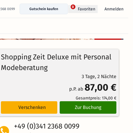
0
Anmelden
Favoriten
 2368 0099
Gutschein kaufen
+ 3 Fotos anzeigen
Kostenlos
100%
stornierbar
4.5
81
Echte
/5
Shopping Zeit Deluxe mit Personal
Bewertungen
Weiterempfehlung
Brillant
Modeberatung
3 Tage, 2 Nächte
87,00 €
p.P. ab
Gesamtpreis:
174,00 €
Verschenken
Zur Buchung
+49 (0)341 2368 0099