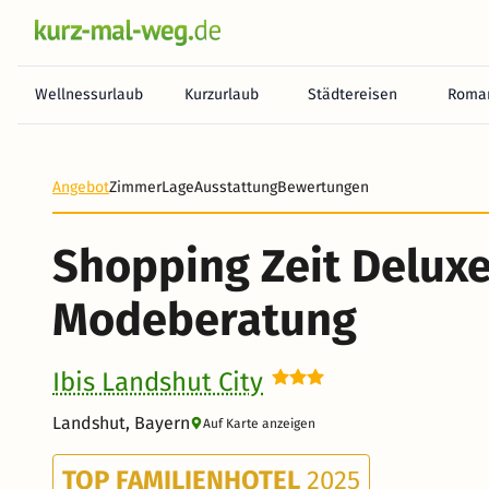
Wellnessurlaub
Kurzurlaub
Städtereisen
Roman
Angebot
Zimmer
Lage
Ausstattung
Bewertungen
Shopping Zeit Deluxe
Modeberatung
Ibis Landshut City
Landshut, Bayern
Auf Karte anzeigen
TOP FAMILIENHOTEL
2025