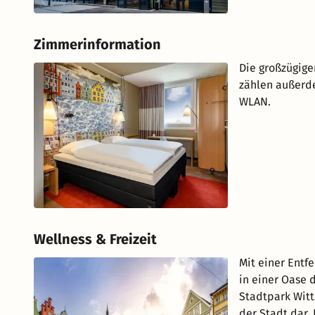
Zimmerinformation
Die großzügigen
zählen außerde
WLAN.
Wellness & Freizeit
Mit einer Entf
in einer Oase 
Stadtpark Witts
der Stadt dar.