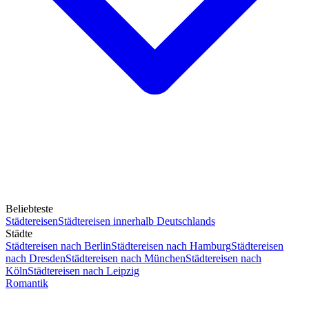
Beliebteste
Städtereisen
Städtereisen innerhalb Deutschlands
Städte
Städtereisen nach Berlin
Städtereisen nach Hamburg
Städtereisen
nach Dresden
Städtereisen nach München
Städtereisen nach
Köln
Städtereisen nach Leipzig
Romantik