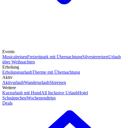
Events
Musicalreisen
Freizeitpark mit Übernachtung
Silvesterreisen
Urlaub
über Weihnachten
Erholung
Erholungsurlaub
Therme mit Übernachtung
Aktiv
Aktivurlaub
Wanderurlaub
Skireisen
Weitere
Kurzurlaub mit Hund
All Inclusive Urlaub
Hotel
Schnäppchen
Wochenendtrips
Deals