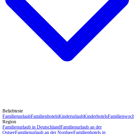
Beliebteste
Familienurlaub
Familienhotels
Kinderurlaub
Kinderhotels
Familienwoc
Region
Familienurlaub in Deutschland
Familienurlaub an der
Ostsee
Familienurlaub an der Nordsee
Familienhotels in