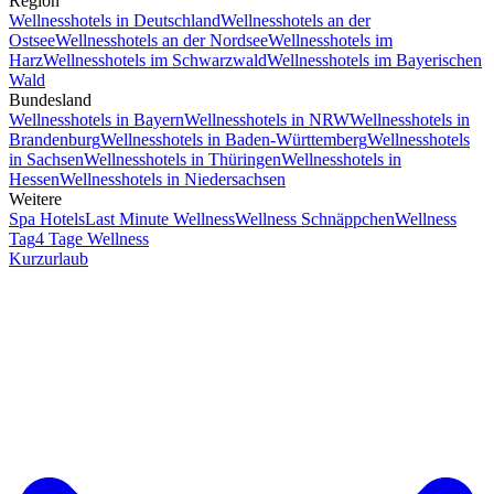
Region
Wellnesshotels in Deutschland
Wellnesshotels an der
Ostsee
Wellnesshotels an der Nordsee
Wellnesshotels im
Harz
Wellnesshotels im Schwarzwald
Wellnesshotels im Bayerischen
Wald
Bundesland
Wellnesshotels in Bayern
Wellnesshotels in NRW
Wellnesshotels in
Brandenburg
Wellnesshotels in Baden-Württemberg
Wellnesshotels
in Sachsen
Wellnesshotels in Thüringen
Wellnesshotels in
Hessen
Wellnesshotels in Niedersachsen
Weitere
Spa Hotels
Last Minute Wellness
Wellness Schnäppchen
Wellness
Tag
4 Tage Wellness
Kurzurlaub