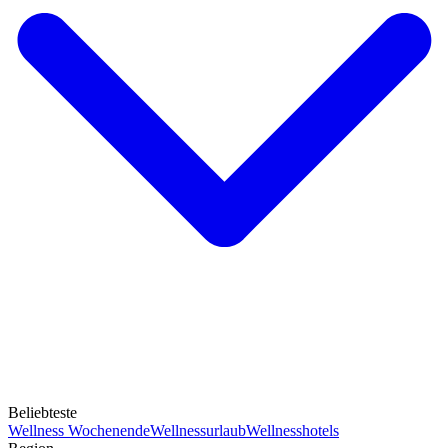
Beliebteste
Wellness Wochenende
Wellnessurlaub
Wellnesshotels