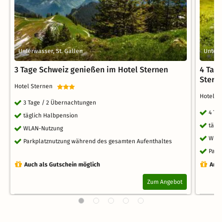
Unterwasser, St. Gallen
Unterw
3 Tage Schweiz genießen im Hotel Sternen
4 Tag
Stern
Hotel Sternen
Hotel 
3 Tage / 2 Übernachtungen
4 Ta
täglich Halbpension
tägl
WLAN-Nutzung
WLA
Parkplatznutzung während des gesamten Aufenthaltes
Park
Auch als Gutschein möglich
Auch
Zum Angebot