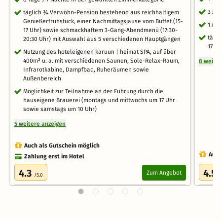
3 x 
täglich ¾ Verwöhn-Pension bestehend aus reichhaltigem
Genießerfrühstück, einer Nachmittagsjause vom Buffet (15-
1 x 
17 Uhr) sowie schmackhaftem 3-Gang-Abendmenü (17:30-
tägl
20:30 Uhr) mit Auswahl aus 5 verschiedenen Hauptgängen
17:0
Nutzung des hoteleigenen karuun | heimat SPA, auf über
400m² u. a. mit verschiedenen Saunen, Sole-Relax-Raum,
8 weite
Infrarotkabine, Dampfbad, Ruheräumen sowie
Außenbereich
Möglichkeit zur Teilnahme an der Führung durch die
hauseigene Brauerei (montags und mittwochs um 17 Uhr
sowie samstags um 10 Uhr)
5 weitere anzeigen
Auch als Gutschein möglich
Auch
Zahlung erst im Hotel
4.3
4.5
Zum Angebot
/5.0