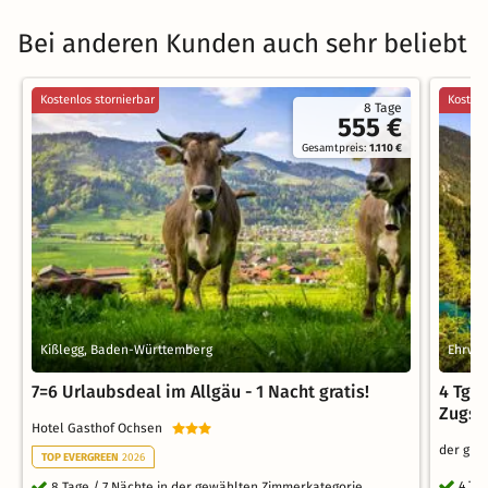
Bei anderen Kunden auch sehr beliebt
Kostenlos stornierbar
Kostenl
8 Tage
555 €
Gesamtpreis:
1.110 €
Kißlegg, Baden-Württemberg
Ehrwal
7=6 Urlaubsdeal im Allgäu - 1 Nacht gratis!
4 Tg. 
Zugsp
Hotel Gasthof Ochsen
der grü
TOP EVERGREEN
2026
4 Ta
8 Tage / 7 Nächte in der gewählten Zimmerkategorie