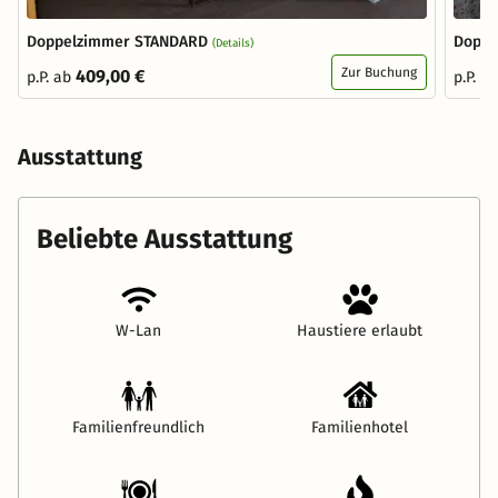
Doppelzimmer STANDARD
Doppe
(Details)
Zur Buchung
409,00 €
p.P. ab
p.P. a
Ausstattung
Beliebte Ausstattung
W-Lan
Haustiere erlaubt
Familienfreundlich
Familienhotel