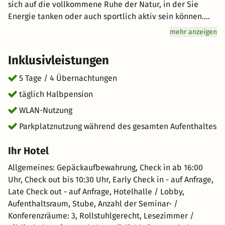
sich auf die vollkommene Ruhe der Natur, in der Sie
Energie tanken oder auch sportlich aktiv sein können.
Nutzen Sie die einzigartige Umgebung für Radtouren und
mehr anzeigen
Wanderungen. Genuss wird hier groß geschrieben: Lassen
Sie sich vom Halbpension-Angebot verwöhnen. Freuen
Inklusivleistungen
Sie sich auf hervorragenden Service und eine entspannte
Atmosphäre für einen einzigartigen Urlaub. kurz-mal-
5 Tage / 4 Übernachtungen
weg.de wünscht Ihnen einen großartigen Aufenthalt im
täglich Halbpension
schönen Unterwasser.
WLAN-Nutzung
Parkplatznutzung während des gesamten Aufenthaltes
Ihr Hotel
Allgemeines: Gepäckaufbewahrung, Check in ab 16:00
Uhr, Check out bis 10:30 Uhr, Early Check in - auf Anfrage,
Late Check out - auf Anfrage, Hotelhalle / Lobby,
Aufenthaltsraum, Stube, Anzahl der Seminar- /
Konferenzräume: 3, Rollstuhlgerecht, Lesezimmer /