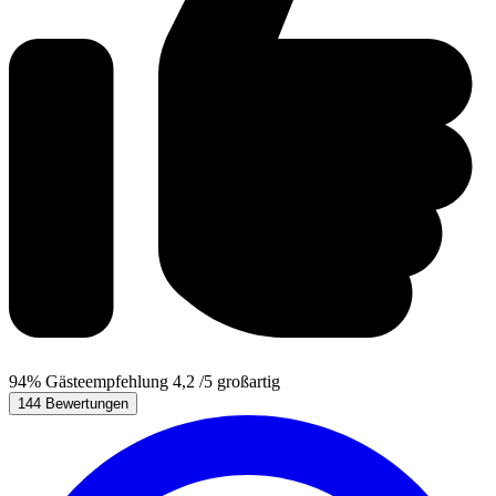
94%
Gästeempfehlung
4,2
/5
großartig
144 Bewertungen