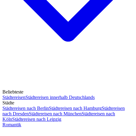
Beliebteste
Städtereisen
Städtereisen innerhalb Deutschlands
Städte
Städtereisen nach Berlin
Städtereisen nach Hamburg
Städtereisen
nach Dresden
Städtereisen nach München
Städtereisen nach
Köln
Städtereisen nach Leipzig
Romantik