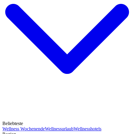
Beliebteste
Wellness Wochenende
Wellnessurlaub
Wellnesshotels