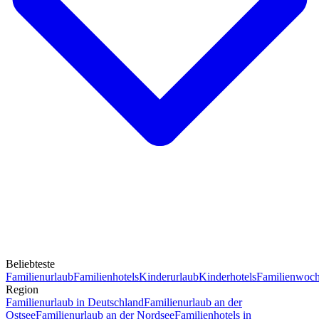
Beliebteste
Familienurlaub
Familienhotels
Kinderurlaub
Kinderhotels
Familienwoc
Region
Familienurlaub in Deutschland
Familienurlaub an der
Ostsee
Familienurlaub an der Nordsee
Familienhotels in