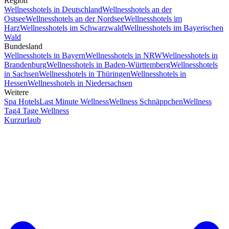
Region
Wellnesshotels in Deutschland
Wellnesshotels an der
Ostsee
Wellnesshotels an der Nordsee
Wellnesshotels im
Harz
Wellnesshotels im Schwarzwald
Wellnesshotels im Bayerischen
Wald
Bundesland
Wellnesshotels in Bayern
Wellnesshotels in NRW
Wellnesshotels in
Brandenburg
Wellnesshotels in Baden-Württemberg
Wellnesshotels
in Sachsen
Wellnesshotels in Thüringen
Wellnesshotels in
Hessen
Wellnesshotels in Niedersachsen
Weitere
Spa Hotels
Last Minute Wellness
Wellness Schnäppchen
Wellness
Tag
4 Tage Wellness
Kurzurlaub