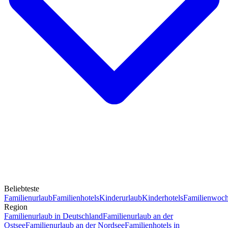
Beliebteste
Familienurlaub
Familienhotels
Kinderurlaub
Kinderhotels
Familienwoc
Region
Familienurlaub in Deutschland
Familienurlaub an der
Ostsee
Familienurlaub an der Nordsee
Familienhotels in