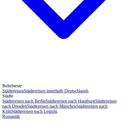
Beliebteste
Städtereisen
Städtereisen innerhalb Deutschlands
Städte
Städtereisen nach Berlin
Städtereisen nach Hamburg
Städtereisen
nach Dresden
Städtereisen nach München
Städtereisen nach
Köln
Städtereisen nach Leipzig
Romantik