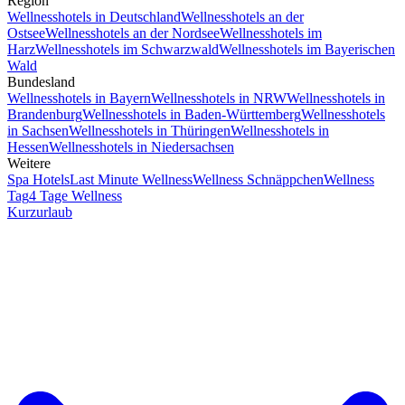
Region
Wellnesshotels in Deutschland
Wellnesshotels an der
Ostsee
Wellnesshotels an der Nordsee
Wellnesshotels im
Harz
Wellnesshotels im Schwarzwald
Wellnesshotels im Bayerischen
Wald
Bundesland
Wellnesshotels in Bayern
Wellnesshotels in NRW
Wellnesshotels in
Brandenburg
Wellnesshotels in Baden-Württemberg
Wellnesshotels
in Sachsen
Wellnesshotels in Thüringen
Wellnesshotels in
Hessen
Wellnesshotels in Niedersachsen
Weitere
Spa Hotels
Last Minute Wellness
Wellness Schnäppchen
Wellness
Tag
4 Tage Wellness
Kurzurlaub