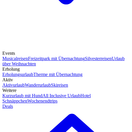
Events
Musicalreisen
Freizeitpark mit Übernachtung
Silvesterreisen
Urlaub
über Weihnachten
Erholung
Erholungsurlaub
Therme mit Übernachtung
Aktiv
Aktivurlaub
Wanderurlaub
Skireisen
Weitere
Kurzurlaub mit Hund
All Inclusive Urlaub
Hotel
Schnäppchen
Wochenendtrips
Deals