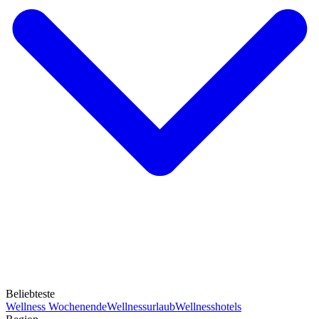
Beliebteste
Wellness Wochenende
Wellnessurlaub
Wellnesshotels