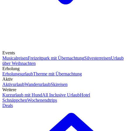
Events
Musicalreisen
Freizeitpark mit Übernachtung
Silvesterreisen
Urlaub
über Weihnachten
Erholung
Erholungsurlaub
Therme mit Übernachtung
Aktiv
Aktivurlaub
Wanderurlaub
Skireisen
Weitere
Kurzurlaub mit Hund
All Inclusive Urlaub
Hotel
Schnäppchen
Wochenendtrips
Deals