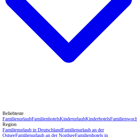
Beliebteste
Familienurlaub
Familienhotels
Kinderurlaub
Kinderhotels
Familienwoc
Region
Familienurlaub in Deutschland
Familienurlaub an der
Ostsee
Familienurlaub an der Nordsee
Familienhotels in