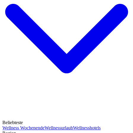
Beliebteste
Wellness Wochenende
Wellnessurlaub
Wellnesshotels