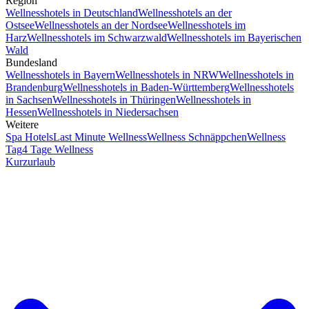
Region
Wellnesshotels in Deutschland
Wellnesshotels an der
Ostsee
Wellnesshotels an der Nordsee
Wellnesshotels im
Harz
Wellnesshotels im Schwarzwald
Wellnesshotels im Bayerischen
Wald
Bundesland
Wellnesshotels in Bayern
Wellnesshotels in NRW
Wellnesshotels in
Brandenburg
Wellnesshotels in Baden-Württemberg
Wellnesshotels
in Sachsen
Wellnesshotels in Thüringen
Wellnesshotels in
Hessen
Wellnesshotels in Niedersachsen
Weitere
Spa Hotels
Last Minute Wellness
Wellness Schnäppchen
Wellness
Tag
4 Tage Wellness
Kurzurlaub