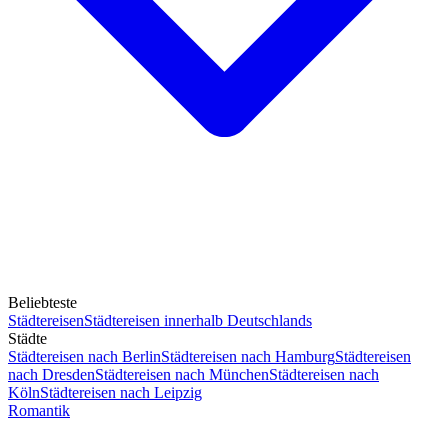
Beliebteste
Städtereisen
Städtereisen innerhalb Deutschlands
Städte
Städtereisen nach Berlin
Städtereisen nach Hamburg
Städtereisen
nach Dresden
Städtereisen nach München
Städtereisen nach
Köln
Städtereisen nach Leipzig
Romantik