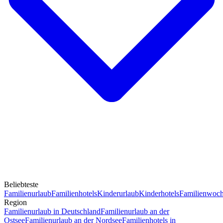
Beliebteste
Familienurlaub
Familienhotels
Kinderurlaub
Kinderhotels
Familienwoc
Region
Familienurlaub in Deutschland
Familienurlaub an der
Ostsee
Familienurlaub an der Nordsee
Familienhotels in