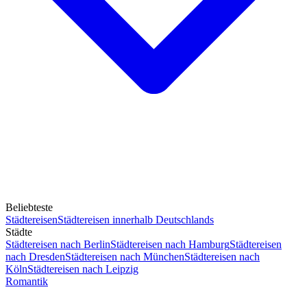
Beliebteste
Städtereisen
Städtereisen innerhalb Deutschlands
Städte
Städtereisen nach Berlin
Städtereisen nach Hamburg
Städtereisen
nach Dresden
Städtereisen nach München
Städtereisen nach
Köln
Städtereisen nach Leipzig
Romantik