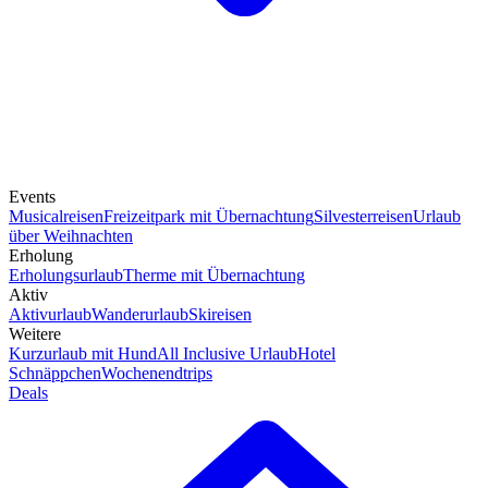
Events
Musicalreisen
Freizeitpark mit Übernachtung
Silvesterreisen
Urlaub
über Weihnachten
Erholung
Erholungsurlaub
Therme mit Übernachtung
Aktiv
Aktivurlaub
Wanderurlaub
Skireisen
Weitere
Kurzurlaub mit Hund
All Inclusive Urlaub
Hotel
Schnäppchen
Wochenendtrips
Deals