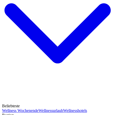
Beliebteste
Wellness Wochenende
Wellnessurlaub
Wellnesshotels