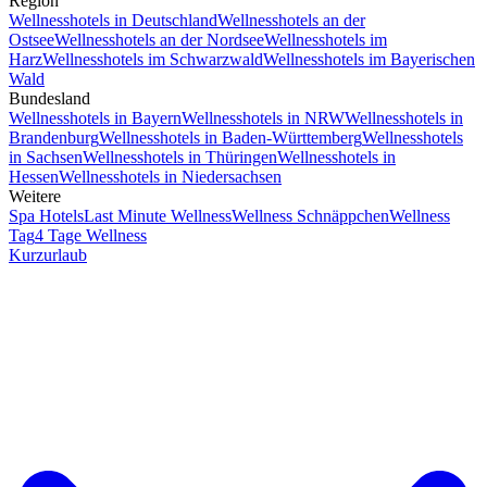
Region
Wellnesshotels in Deutschland
Wellnesshotels an der
Ostsee
Wellnesshotels an der Nordsee
Wellnesshotels im
Harz
Wellnesshotels im Schwarzwald
Wellnesshotels im Bayerischen
Wald
Bundesland
Wellnesshotels in Bayern
Wellnesshotels in NRW
Wellnesshotels in
Brandenburg
Wellnesshotels in Baden-Württemberg
Wellnesshotels
in Sachsen
Wellnesshotels in Thüringen
Wellnesshotels in
Hessen
Wellnesshotels in Niedersachsen
Weitere
Spa Hotels
Last Minute Wellness
Wellness Schnäppchen
Wellness
Tag
4 Tage Wellness
Kurzurlaub