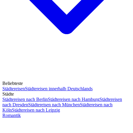
Beliebteste
Städtereisen
Städtereisen innerhalb Deutschlands
Städte
Städtereisen nach Berlin
Städtereisen nach Hamburg
Städtereisen
nach Dresden
Städtereisen nach München
Städtereisen nach
Köln
Städtereisen nach Leipzig
Romantik