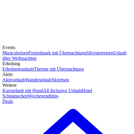
Events
Musicalreisen
Freizeitpark mit Übernachtung
Silvesterreisen
Urlaub
über Weihnachten
Erholung
Erholungsurlaub
Therme mit Übernachtung
Aktiv
Aktivurlaub
Wanderurlaub
Skireisen
Weitere
Kurzurlaub mit Hund
All Inclusive Urlaub
Hotel
Schnäppchen
Wochenendtrips
Deals