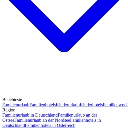
Beliebteste
Familienurlaub
Familienhotels
Kinderurlaub
Kinderhotels
Familienwoc
Region
Familienurlaub in Deutschland
Familienurlaub an der
Ostsee
Familienurlaub an der Nordsee
Familienhotels in
Deutschland
Familienhotels in Österreich