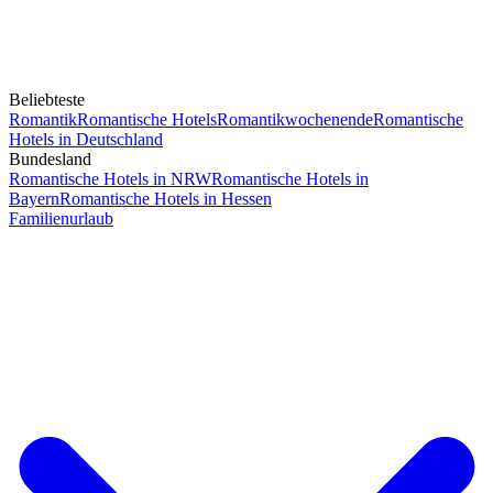
Beliebteste
Romantik
Romantische Hotels
Romantikwochenende
Romantische
Hotels in Deutschland
Bundesland
Romantische Hotels in NRW
Romantische Hotels in
Bayern
Romantische Hotels in Hessen
Familienurlaub