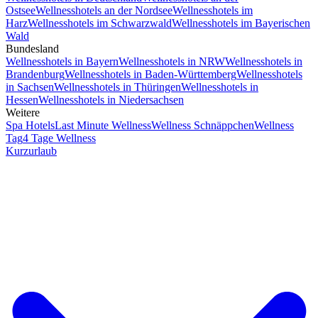
Ostsee
Wellnesshotels an der Nordsee
Wellnesshotels im
Harz
Wellnesshotels im Schwarzwald
Wellnesshotels im Bayerischen
Wald
Bundesland
Wellnesshotels in Bayern
Wellnesshotels in NRW
Wellnesshotels in
Brandenburg
Wellnesshotels in Baden-Württemberg
Wellnesshotels
in Sachsen
Wellnesshotels in Thüringen
Wellnesshotels in
Hessen
Wellnesshotels in Niedersachsen
Weitere
Spa Hotels
Last Minute Wellness
Wellness Schnäppchen
Wellness
Tag
4 Tage Wellness
Kurzurlaub