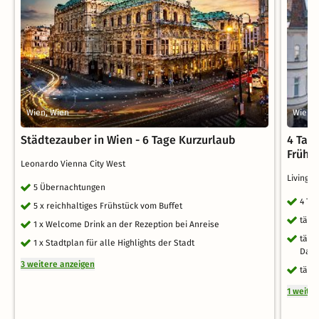
Wien, Wien
Wien, 
Städtezauber in Wien - 6 Tage Kurzurlaub
4 Tag
Frühs
Leonardo Vienna City West
Living 
5 Übernachtungen
4 Ta
5 x reichhaltiges Frühstück vom Buffet
tägl
1 x Welcome Drink an der Rezeption bei Anreise
tägl
1 x Stadtplan für alle Highlights der Stadt
Dam
3 weitere anzeigen
tägl
1 weite