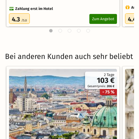
Auch
Zahlung erst im Hotel
4.3
4.4
Zum Angebot
/5.0
Bei anderen Kunden auch sehr beliebt
2 Tage
103 €
Gesamtpreis:
206 €
- 75 %