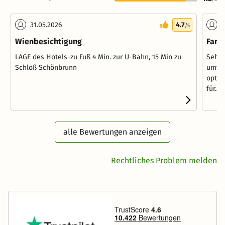
31.05.2026
4.7
0
/5
Wienbesichtigung
Fami
LAGE des Hotels-zu Fuß 4 Min. zur U-Bahn, 15 Min zu
Sehr 
Schloß Schönbrunn
umfan
optim
für...
W
alle Bewertungen anzeigen
Rechtliches Problem melden