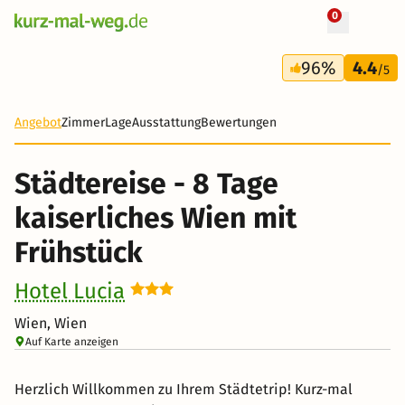
0
+ 14 Fotos
8 Tage
96%
4.4
337 €
/5
-46%
Angebot
Zimmer
Lage
Ausstattung
Bewertungen
Städtereise - 8 Tage
kaiserliches Wien mit
Frühstück
Hotel Lucia
Wien, Wien
Auf Karte anzeigen
Herzlich Willkommen zu Ihrem Städtetrip! Kurz-mal