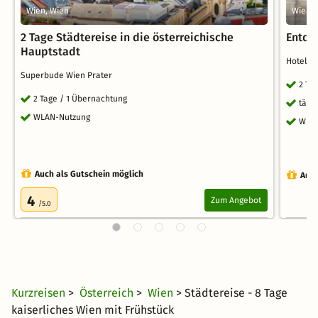
Wien, Wien
Wien, 
2 Tage Städtereise in die österreichische
Entdec
Hauptstadt
Hotel 
Superbude Wien Prater
2 Ta
2 Tage / 1 Übernachtung
tägl
WLAN-Nutzung
WLA
Auch als Gutschein möglich
Auch
4
Zum Angebot
/5.0
Kurzreisen
>
Österreich
>
Wien
> Städtereise - 8 Tage
kaiserliches Wien mit Frühstück