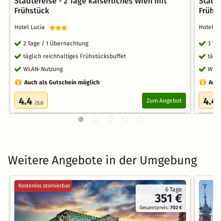
Städtereise - 2 Tage kaiserliches Wien mit
Städte
Frühstück
Frühs
Hotel Lucia
Hotel 
2 Tage / 1 Übernachtung
3 Ta
täglich reichhaltiges Frühstücksbuffet
tägl
WLAN-Nutzung
WLA
Auch als Gutschein möglich
Auch
4.4
4.4
Zum Angebot
/5.0
Weitere Angebote in der Umgebung
Kostenlos stornierbar
6 Tage
351 €
Gesamtpreis:
702 €