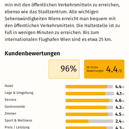
min mit den öffentlichen Verkehrsmitteln zu erreichen,
ebenso wie das Stadtzentrum. Alle wichtigen
Sehenswürdigkeiten Wiens erreicht man bequem mit
den öffentlichen Verkehrsmitteln. Die Haltestelle ist zu
Fuß in wenigen Minuten zu erreichen. Bis zum
internationalen Flughafen Wien sind es etwa 25 km.
Kundenbewertungen
96%
4.4
90
Echte
/5
Bewertungen
Hotel
4.4
/5
Lage & Umgebung
4.1
/5
Service
4.6
/5
Gastronomie
4.3
/5
Zimmer
4.5
/5
Sport & Wellness
2.4
/5
Preis / Leistung
4.3
/5