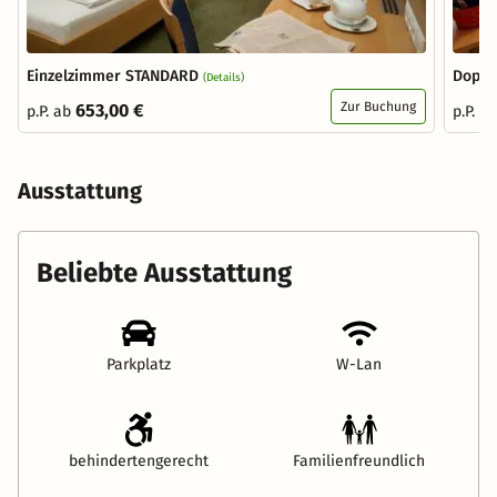
Einzelzimmer STANDARD
Doppe
(Details)
Zur Buchung
653,00 €
p.P. ab
p.P. a
Ausstattung
Beliebte Ausstattung
Parkplatz
W-Lan
behindertengerecht
Familienfreundlich