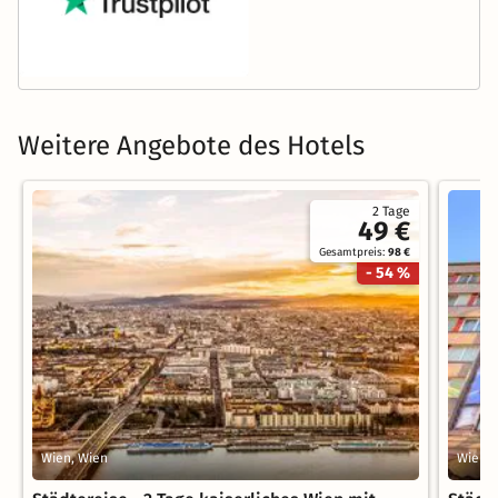
Weitere Angebote des Hotels
2 Tage
49 €
Gesamtpreis:
98 €
- 54 %
Wien, Wien
Wien, 