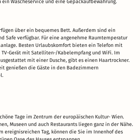
n ein Wäscheservice und eine Gepäckaufbewahrung.
rfügen über ein bequemes Bett. Außerdem sind ein
und Safe verfügbar. Für eine angenehme Raumtemperatur
aanlage. Besten Urlaubskomfort bieten ein Telefon mit
n TV-Gerät mit Satelliten-/Kabelempfang und WiFi. Im
sgestattet mit einer Dusche, gibt es einen Haartrockner.
eit genießen die Gäste in den Badezimmern
l.
chöne Tage im Zentrum der europäischen Kultur- Wien.
onen, Museen und auch Restaurants liegen ganz in der Nähe.
 ereignisreichen Tag, können die Sie im Innenhof des
grünen Oase des Hauses entspannen.