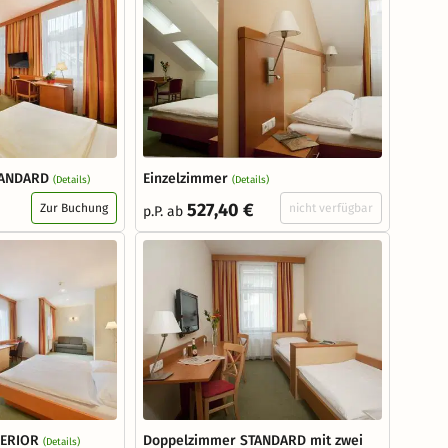
TANDARD
Einzelzimmer
(Details)
(Details)
527,40 €
Zur Buchung
nicht verfügbar
p.P. ab
PERIOR
Doppelzimmer STANDARD mit zwei
(Details)