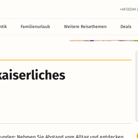
+49 (0)341
tik
Familienurlaub
Weitere Reisethemen
Deals
kaiserliches
rkunden: Nehmen Sie Abstand vom Alltag und entdecken