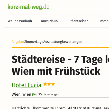
Wellnessurlaub
Kurzurlaub
Städtereisen
Roman
Angebot
Zimmer
Lage
Ausstattung
Bewertungen
Städtereise - 7 Tage 
Wien mit Frühstück
Hotel Lucia
Wien, Wien
Auf Karte anzeigen
Herzlich Willkommen zu Ihrem Städtetrip! Kurz-mal e