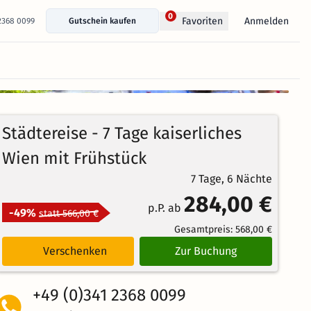
0
Anmelden
Favoriten
 2368 0099
Gutschein kaufen
+ 14 Fotos anzeigen
96%
4.4
90
Echte
/5
Städtereise - 7 Tage kaiserliches
Bewertungen
Weiterempfehlung
Großartig
Wien mit Frühstück
7 Tage, 6 Nächte
284,00 €
p.P. ab
-49%
statt 566,00 €
Gesamtpreis:
568,00 €
Verschenken
Zur Buchung
+49 (0)341 2368 0099