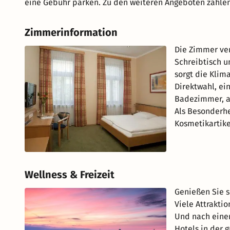
eine Gebühr parken. Zu den weiteren Angeboten zähle
Zimmerinformation
Die Zimmer ve
Schreibtisch 
sorgt die Klim
Direktwahl, ei
Badezimmer, au
Als Besonderh
Kosmetikartike
Wellness & Freizeit
Genießen Sie s
Viele Attrakti
Und nach einem
Hotels in der 