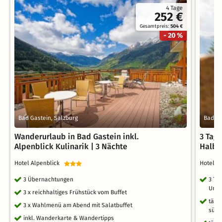
4 Tage
252 €
Gesamtpreis:
504 €
- 20 %
Bad Gastein, Salzburg
Bad Ho
Wanderurlaub in Bad Gastein inkl.
3 Tag
Alpenblick Kulinarik | 3 Nächte
Halbp
Hotel Alpenblick
Hotel 
3 Übernachtungen
3 Ta
Umg
3 x reichhaltiges Frühstück vom Buffet
tägl
3 x Wahlmenü am Abend mit Salatbuffet
süße
inkl. Wanderkarte & Wandertipps