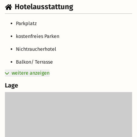
Hotelausstattung
auch von seiner sanften Seite! Der Skibus hält direkt vor
dem Haus und bringt Sie kostenlos direkt an die Piste.
Parkplatz
kostenfreies Parken
Nichtraucherhotel
Balkon/ Terrasse
weitere anzeigen
Lage