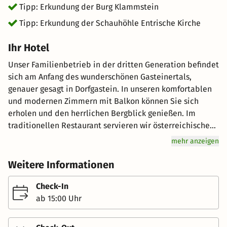
Tipp: Erkundung der Burg Klammstein
Tipp: Erkundung der Schauhöhle Entrische Kirche
Ihr Hotel
Unser Familienbetrieb in der dritten Generation befindet
sich am Anfang des wunderschönen Gasteinertals,
genauer gesagt in Dorfgastein. In unseren komfortablen
und modernen Zimmern mit Balkon können Sie sich
erholen und den herrlichen Bergblick genießen. Im
traditionellen Restaurant servieren wir österreichische
Hausmannskost und exzellente Weine, um Ihre
mehr anzeigen
Geschmacksnerven zu verwöhnen. Unsere geräumigen
Zimmer sind hell, freundlich und komfortabel
Weitere Informationen
eingerichtet. Sie verfügen über eine Badewanne oder
Dusche, Kabel-TV und einen Balkon, von dem Sie die
Check-In
beeindruckende Gasteiner Bergwelt bewundern können.
ab 15:00 Uhr
WLAN ist im gesamten Haus verfügbar. Ein reichhaltiges
Frühstücksbuffet erwartet Sie jeden Morgen mit