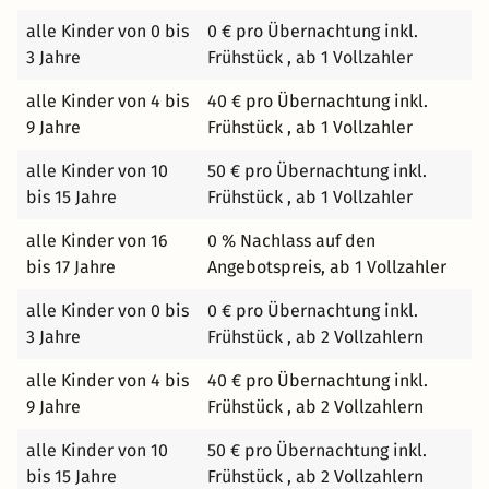
idyllischen Almen wandern und die herzhafte Jause der
alle Kinder von 0 bis
0 € pro Übernachtung inkl.
SennerInnen aus ehrlichen, regionalen Produkten
3 Jahre
Frühstück , ab 1 Vollzahler
genießen. Hier erwarten Sie einfache Köstlichkeiten -
alle Kinder von 4 bis
40 € pro Übernachtung inkl.
frisch, gesund und natürlich. Mit Hilfe der Gasteiner
9 Jahre
Frühstück , ab 1 Vollzahler
Seilbahnen können Sie auch ohne viel Kondition die
Schönheit der Gasteiner Bergwelt entdecken. Innerhalb
alle Kinder von 10
50 € pro Übernachtung inkl.
weniger Minuten erreichen Sie hochalpines Gelände und
bis 15 Jahre
Frühstück , ab 1 Vollzahler
eine der beeindruckendsten Landschaften Österreichs.
Radfahren und Mountainbiken in Gastein In Gastein
alle Kinder von 16
0 % Nachlass auf den
schlägt jedes Biker-Herz höher. Ein weitläufiges Netzt an
bis 17 Jahre
Angebotspreis, ab 1 Vollzahler
Mountainbikestrecken und Radwegen für jede
alle Kinder von 0 bis
0 € pro Übernachtung inkl.
Leistungsstufe. Vom familienfreundlichen
3 Jahre
Frühstück , ab 2 Vollzahlern
Radwanderweg bis zur hochalpinen
Mountainbikestrecke. Besuchen Sie die schönsten
alle Kinder von 4 bis
40 € pro Übernachtung inkl.
Flecken des Gasteinertales auf 4 Rädern. Mehrere
9 Jahre
Frühstück , ab 2 Vollzahlern
Radverleih-Stationen bieten ein professionelles Service.
Aktivurlaub in Gastein Sie wollen im Urlaub möglichst
alle Kinder von 10
50 € pro Übernachtung inkl.
viel erleben? Gastein ist ideal für einen Aktivurlaub.
bis 15 Jahre
Frühstück , ab 2 Vollzahlern