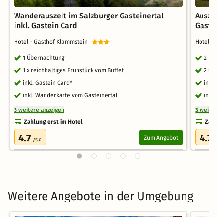
Wanderauszeit im Salzburger Gasteinertal
Auszei
inkl. Gastein Card
Gaste
Hotel - Gasthof Klammstein
Hotel -
1 Übernachtung
2 Üb
1 x reichhaltiges Frühstück vom Buffet
2 x 
inkl. Gastein Card*
inkl
inkl. Wanderkarte vom Gasteinertal
inkl
3 weitere anzeigen
3 weite
Zahlung erst im Hotel
Zahl
4.7
4.7
Zum Angebot
/5.0
/
Weitere Angebote in der Umgebung