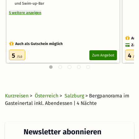
und Swim-up-Bar
5 weitere anzeigen
Auch
Auch als Gutschein möglich
Zahl
5
4
Zum Angebot
/5.0
/5.0
Kurzreisen
>
Österreich
>
Salzburg
> Bergpanorama im
Gasteinertal inkl. Abendessen | 4 Nächte
Newsletter abonnieren