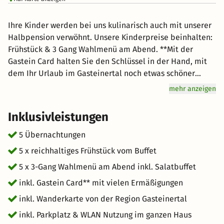
Ihre Kinder werden bei uns kulinarisch auch mit unserer
Halbpension verwöhnt. Unsere Kinderpreise beinhalten:
Frühstück & 3 Gang Wahlmenü am Abend. **Mit der
Gastein Card halten Sie den Schlüssel in der Hand, mit
dem Ihr Urlaub im Gasteinertal noch etwas schöner
werden kann. Die Gastein Card bekommen Sie kostenlos
mehr anzeigen
vor Ort bei Ihrer Unterkunft. Nutzen Sie viele Angebote
im Gasteinertal kostenlos oder mit bis zu -50%
Inklusivleistungen
Ermäßigung, zum Beispiel geführte Skitouren oder
Schneeschuhwanderungen im Winterurlaub. Zahlreiche
5 Übernachtungen
Sommerkonzerte oder geführte Radtouren durch
5 x reichhaltiges Frühstück vom Buffet
zauberhafte Landschaften, stehen im Sommerurlaub auf
5 x 3-Gang Wahlmenü am Abend inkl. Salatbuffet
dem Programm. Ganz von Jahreszeiten unabhängig ist
das Gesundheitsangebot. Entspannen Sie in den
inkl. Gastein Card** mit vielen Ermäßigungen
Gasteiner Thermen, dem Gasteiner Dunstbad oder dem
inkl. Wanderkarte von der Region Gasteinertal
Gasteiner Heilstollen zu vergünstigten Eintrittspreisen.
inkl. Parkplatz & WLAN Nutzung im ganzen Haus