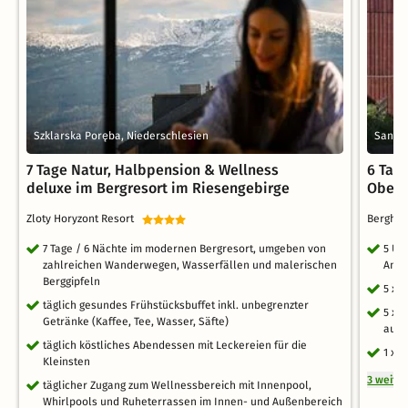
Szklarska Poręba, Niederschlesien
Sankt 
7 Tage Natur, Halbpension & Wellness
6 Tag
deluxe im Bergresort im Riesengebirge
Oberh
Zloty Horyzont Resort
Berghot
7 Tage / 6 Nächte im modernen Bergresort, umgeben von
5 Üb
zahlreichen Wanderwegen, Wasserfällen und malerischen
Andr
Berggipfeln
5 x 
täglich gesundes Frühstücksbuffet inkl. unbegrenzter
5 x 
Getränke (Kaffee, Tee, Wasser, Säfte)
auf 
täglich köstliches Abendessen mit Leckereien für die
1 x 
Kleinsten
3 weite
täglicher Zugang zum Wellnessbereich mit Innenpool,
Whirlpools und Ruheterrassen im Innen- und Außenbereich