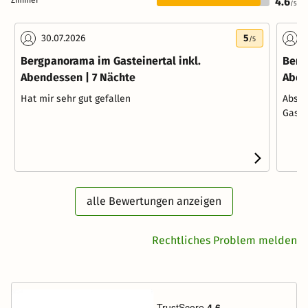
Zimmer
4.6
/5
30.07.2026
5
2
/5
Bergpanorama im Gasteinertal inkl.
Berg
Abendessen | 7 Nächte
Aben
Hat mir sehr gut gefallen
Absol
Gastg
alle Bewertungen anzeigen
Rechtliches Problem melden