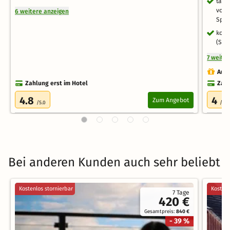
tägl
von 
6 weitere anzeigen
Spez
kost
(Sch
7 weite
Auch
Zahlung erst im Hotel
Zahl
4.8
4
Zum Angebot
/5.0
/5.0
Bei anderen Kunden auch sehr beliebt
Kostenlos stornierbar
Kostenl
7 Tage
420 €
Gesamtpreis:
840 €
- 39 %