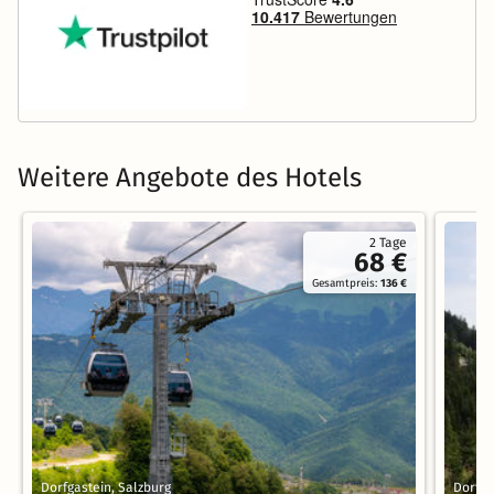
Weitere Angebote des Hotels
2 Tage
68 €
Gesamtpreis:
136 €
Dorfgastein, Salzburg
Dorfga