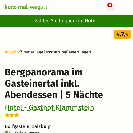
0
+ 28 Fotos
Zahlen Sie bequem im Hotel.
6 Tage
4.7
355 €
/5
Angebot
Zimmer
Lage
Ausstattung
Bewertungen
Bergpanorama im
Gasteinertal inkl.
Abendessen | 5 Nächte
Hotel - Gasthof Klammstein
Dorfgastein, Salzburg
Auf Karte anzeigen