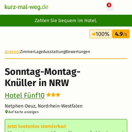
0
+ 12 Fotos
Zahlen Sie bequem im Hotel.
2 Tage
100%
4.9
74 €
/5
Angebot
Zimmer
Lage
Ausstattung
Bewertungen
Sonntag-Montag-
Knüller in NRW
Hotel Fünf10
Netphen-Deuz, Nordrhein-Westfalen
Auf Karte anzeigen
Jetzt kostenlos stornierbar!