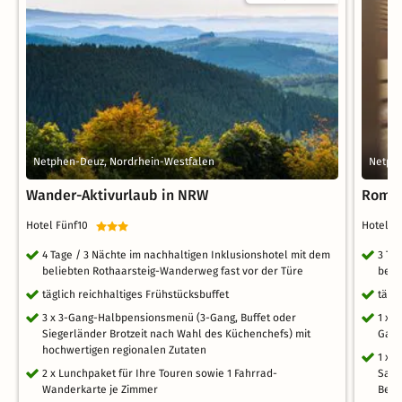
Netphen-Deuz, Nordrhein-Westfalen
Netph
Wander-Aktivurlaub in NRW
Roman
Hotel Fünf10
Hotel 
4 Tage / 3 Nächte im nachhaltigen Inklusionshotel mit dem
3 Ta
beliebten Rothaarsteig-Wanderweg fast vor der Türe
beli
täglich reichhaltiges Frühstücksbuffet
tägl
3 x 3-Gang-Halbpensionsmenü (3-Gang, Buffet oder
1 x 
Siegerländer Brotzeit nach Wahl des Küchenchefs) mit
Gang
hochwertigen regionalen Zutaten
1 x 
2 x Lunchpaket für Ihre Touren sowie 1 Fahrrad-
Saun
Wanderkarte je Zimmer
Bere