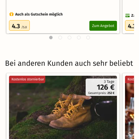
Auch als Gutschein möglich
Zahl
4.3
4.3
Zum Angebot
/5.0
/
Bei anderen Kunden auch sehr beliebt
Kostenlos stornierbar
Kostenl
3 Tage
126 €
Gesamtpreis:
252 €