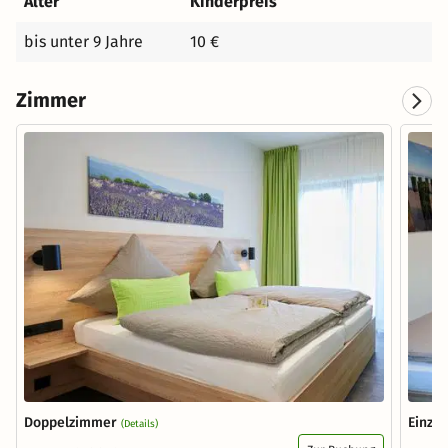
Alter
Kinderpreis
bis unter 9 Jahre
10 €
Zimmer
Doppelzimmer
Einze
(Details)