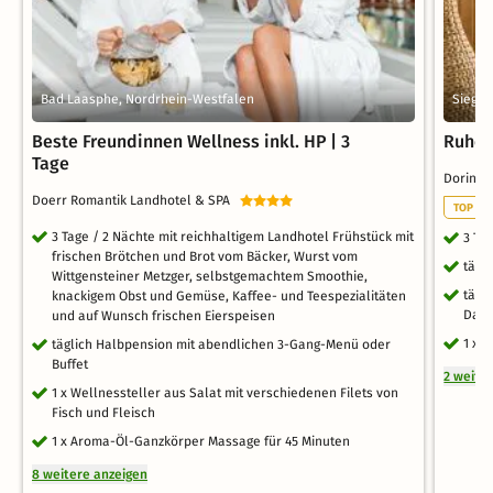
Bad Laasphe, Nordrhein-Westfalen
Siegen
Beste Freundinnen Wellness inkl. HP | 3
Ruhe 
Tage
Dorint 
Doerr Romantik Landhotel & SPA
TOP ST
3 Tage / 2 Nächte mit reichhaltigem Landhotel Frühstück mit
3 Ta
frischen Brötchen und Brot vom Bäcker, Wurst vom
tägl
Wittgensteiner Metzger, selbstgemachtem Smoothie,
tägl
knackigem Obst und Gemüse, Kaffee- und Teespezialitäten
Dam
und auf Wunsch frischen Eierspeisen
1 x 
täglich Halbpension mit abendlichen 3-Gang-Menü oder
Buffet
2 weite
1 x Wellnessteller aus Salat mit verschiedenen Filets von
Fisch und Fleisch
1 x Aroma-Öl-Ganzkörper Massage für 45 Minuten
8 weitere anzeigen