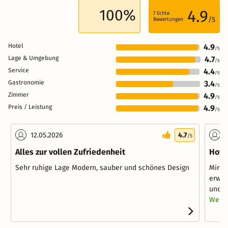
100%
4.9
7
Echte
/5
Bewertungen
Hotel
4.9
/5
Lage & Umgebung
4.7
/5
Service
4.4
/5
Gastronomie
3.4
/5
Zimmer
4.9
/5
Preis / Leistung
4.9
/5
12.05.2026
4.7
1
/5
Alles zur vollen Zufriedenheit
Hote
Sehr ruhige Lage Modern, sauber und schönes Design
Mir h
erwäh
und H
Weite