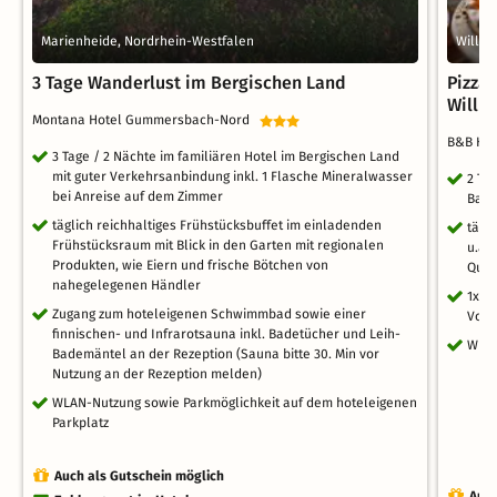
Marienheide, Nordrhein-Westfalen
Willin
3 Tage Wanderlust im Bergischen Land
Pizza
Willin
Montana Hotel Gummersbach-Nord
B&B Hot
3 Tage / 2 Nächte im familiären Hotel im Bergischen Land
mit guter Verkehrsanbindung inkl. 1 Flasche Mineralwasser
2 Ta
bei Anreise auf dem Zimmer
Bahn
täglich reichhaltiges Frühstücksbuffet im einladenden
tägl
Frühstücksraum mit Blick in den Garten mit regionalen
u.a.
Produkten, wie Eiern und frische Bötchen von
Qual
nahegelegenen Händler
1x l
Zugang zum hoteleigenen Schwimmbad sowie einer
Voll
finnischen- und Infrarotsauna inkl. Badetücher und Leih-
WLAN
Bademäntel an der Rezeption (Sauna bitte 30. Min vor
Nutzung an der Rezeption melden)
WLAN-Nutzung sowie Parkmöglichkeit auf dem hoteleigenen
Parkplatz
Auch als Gutschein möglich
Auch