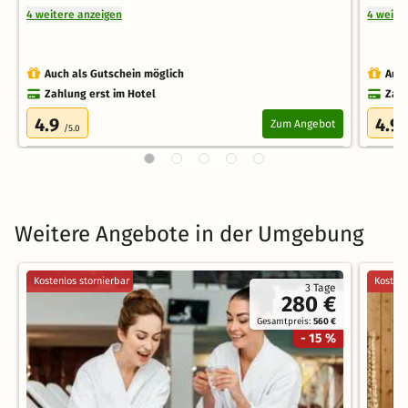
4 weitere anzeigen
4 weite
Auch als Gutschein möglich
Auch
Zahlung erst im Hotel
Zahl
4.9
4.9
Zum Angebot
/5.0
Weitere Angebote in der Umgebung
Kostenlos stornierbar
Kostenl
3 Tage
280 €
Gesamtpreis:
560 €
- 15 %