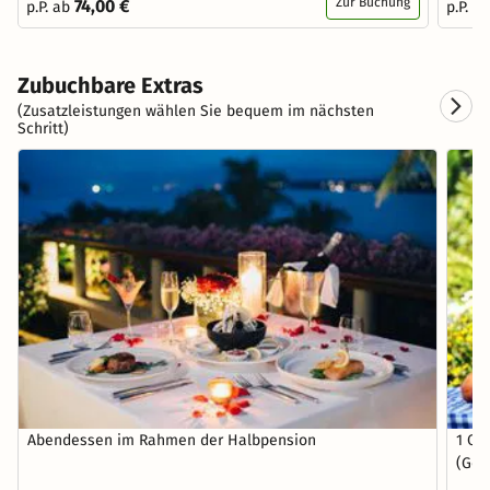
Zur Buchung
74,00 €
p.P. ab
p.P. a
Zubuchbare Extras
(Zusatzleistungen wählen Sie bequem im nächsten
Schritt)
Abendessen im Rahmen der Halbpension
1 Ob
(Gem