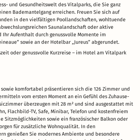
ness- und Gesundheitswelt des Vitalparks, die Sie ganz
inen Bademantelgang erreichen. Freuen Sie sich auf
nden in den vielfältigen Poollandschaften, wohltuende
abwechslungsreichen Saunalandschaft oder aktive
d Ihr Aufenthalt durch genussvolle Momente im
eineaue“ sowie an der Hotelbar „Jureus“ abgerundet.
eit oder genussvolle Kurzreise – im Hotel am Vitalpark
g sowie komfortabel präsentieren sich die 126 Zimmer und
ermitteln vom ersten Moment an ein Gefühl des Zuhause-
ssiczimmer überzeugen mit 28 m² und sind ausgestattet mit
n, Flachbild-TV, Safe, Minibar, Telefon und kostenfreiem
Sitzmöglichkeiten sowie ein französischer Balkon oder
sorgen für zusätzliche Wohnqualität. In den
rn genießen Sie modernes Ambiente und besondere