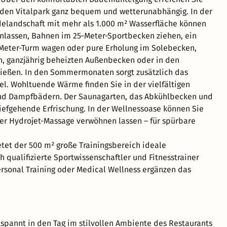
den Vitalpark ganz bequem und wetterunabhängig. In der
elandschaft mit mehr als 1.000 m² Wasserfläche können
enlassen, Bahnen im 25‑Meter-Sportbecken ziehen, ein
Meter-Turm wagen oder pure Erholung im Solebecken,
, ganzjährig beheizten Außenbecken oder in den
ießen. In den Sommermonaten sorgt zusätzlich das
l. Wohltuende Wärme finden Sie in der vielfältigen
und Dampfbädern. Der Saunagarten, das Abkühlbecken und
iefgehende Erfrischung. In der Wellnessoase können Sie
oder Hydrojet-Massage verwöhnen lassen – für spürbare
etet der 500 m² große Trainingsbereich ideale
 qualifizierte Sportwissenschaftler und Fitnesstrainer
Personal Training oder Medical Wellness ergänzen das
tspannt in den Tag im stilvollen Ambiente des Restaurants