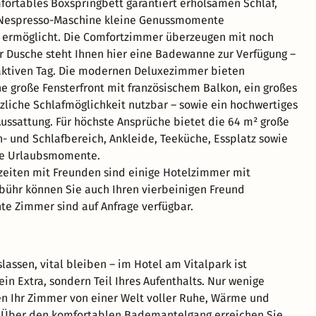
mfortables Boxspringbett garantiert erholsamen Schlaf,
Nespresso-Maschine kleine Genussmomente
 ermöglicht. Die Comfortzimmer überzeugen mit noch
ur Dusche steht Ihnen hier eine Badewanne zur Verfügung –
ktiven Tag. Die modernen Deluxezimmer bieten
 große Fensterfront mit französischem Balkon, ein großes
zliche Schlafmöglichkeit nutzbar – sowie ein hochwertiges
sattung. Für höchste Ansprüche bietet die 64 m² große
n- und Schlafbereich, Ankleide, Teeküche, Essplatz sowie
ere Urlaubsmomente.
eiten mit Freunden sind einige Hotelzimmer mit
bühr können Sie auch Ihren vierbeinigen Freund
hte Zimmer sind auf Anfrage verfügbar.
lassen, vital bleiben – im Hotel am Vitalpark ist
in Extra, sondern Teil Ihres Aufenthalts. Nur wenige
en Ihr Zimmer von einer Welt voller Ruhe, Wärme und
. Über den komfortablen Bademantelgang erreichen Sie