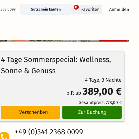
0
Anmelden
Favoriten
 2368 0099
Gutschein kaufen
+ 14 Fotos anzeigen
Kostenlos
97%
stornierbar
4.6
652
Echte
/5
4 Tage Sommerspecial: Wellness,
Bewertungen
Weiterempfehlung
Brillant
Sonne & Genuss
4 Tage, 3 Nächte
389,00 €
p.P. ab
Gesamtpreis:
778,00 €
Verschenken
Zur Buchung
+49 (0)341 2368 0099