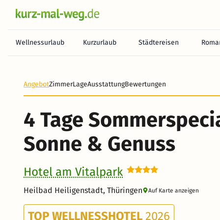
Wellnessurlaub
Kurzurlaub
Städtereisen
Roman
Heute noch keine Zahlung erforderlich! Zahlen Sie b
Angebot
Zimmer
Lage
Ausstattung
Bewertungen
4 Tage Sommerspecia
Sonne & Genuss
Hotel am Vitalpark
Heilbad Heiligenstadt, Thüringen
Auf Karte anzeigen
TOP WELLNESSHOTEL
2026