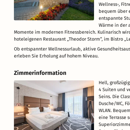
Wellness-, Fit
bequem über e
entspannte Stu
Wärme in der 
Momente im modernen Fitnessbereich. Kulinarisch wir
hoteleigenen Restaurant „Theodor Storm“, im Bistro „L
Ob entspannter Wellnessurlaub, aktive Gesundheitsausz
erleben Sie Erholung auf hohem Niveau.
Zimmerinformation
Hell, großzügi
4 Suiten und v
Seins. Die Cla
Dusche/WC, Föh
WLAN. Bequeme 
eine Terrasse 
Superiorzimme