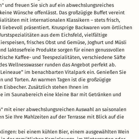
" und freuen Sie sich auf ein abwechslungsreiches
 keine Wünsche offenlässt. Das großzügige Buffet vereint
alitäten mit internationalen Klassikern – stets frisch,
 liebevoll präsentiert. Knusprige Backwaren vom örtlichen
urstspezialitäten aus dem Eichsfeld, vielfältige
ierspeisen, frisches Obst und Gemüse, Joghurt und Müsli
und laktosefreie Produkte sorgen für einen genussvollen
ische Kaffee- und Teespezialitäten, verschiedene Säfte
des Wellnesswasser runden das Angebot perfekt ab.
„Leineaue“ im benachbarten Vitalpark ein. Genießen Sie
en und Torten. An warmen Tagen ist die großzügige
n Eisbecher. Zusätzlich stehen Ihnen im
 im Saunabereich eine kleine Bar mit Getränken und
" mit einer abwechslungsreichen Auswahl an saisonalen
Sie Ihre Mahlzeiten auf der Terrasse mit Blick auf die
sklingen: bei einem kühlen Bier, einem ausgewählten Wein