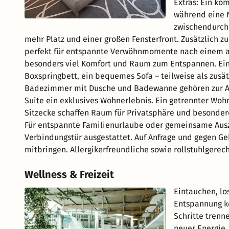
Extras: Ein ko
während eine 
zwischendurch
mehr Platz und einer großen Fensterfront. Zusätzlich z
perfekt für entspannte Verwöhnmomente nach einem a
besonders viel Komfort und Raum zum Entspannen. Eine
Boxspringbett, ein bequemes Sofa – teilweise als zusät
Badezimmer mit Dusche und Badewanne gehören zur Aus
Suite ein exklusives Wohnerlebnis. Ein getrennter Woh
Sitzecke schaffen Raum für Privatsphäre und besond
Für entspannte Familienurlaube oder gemeinsame Ausz
Verbindungstür ausgestattet. Auf Anfrage und gegen Ge
mitbringen. Allergikerfreundliche sowie rollstuhlgerec
Wellness & Freizeit
Eintauchen, los
Entspannung ke
Schritte trenn
neuer Energie