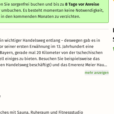
n Sie sorgenfrei buchen und bis zu
8 Tage vor Anreise
er umbuchen. Es besteht momentan keine Notwendigkeit,
e in den kommenden Monaten zu verzichten.
 ein wichtiger Handelsweg entlang – deswegen gab es in
r seiner ersten Erwähnung im 13. Jahrhundert eine
n Bayern, gerade mal 20 Kilometer von der tschechischen
ell einiges zu bieten. Besuchen Sie beispielsweise das
nen Handelsweg beschäftigt) und das Emerenz Meier Haus
en und die Geschichte der Stadt gibt.
mehr anzeigen
e
iches mit Sauna, Ruheraum und Fitnessstudio