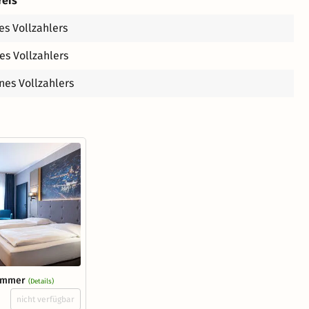
reis
es Vollzahlers
es Vollzahlers
nes Vollzahlers
zimmer
(Details)
nicht verfügbar