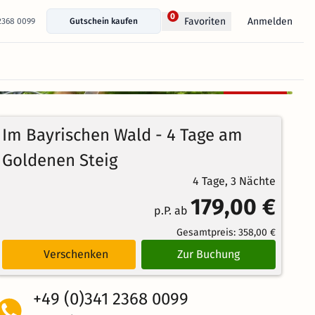
0
Anmelden
Favoriten
 2368 0099
Gutschein kaufen
+ 16 Fotos anzeigen
Kostenlos
100%
stornierbar
4
2
Echte
/5
Im Bayrischen Wald - 4 Tage am
Bewertungen
Weiterempfehlung
Großartig
Goldenen Steig
4 Tage, 3 Nächte
179,00 €
p.P. ab
Gesamtpreis:
358,00 €
Verschenken
Zur Buchung
+49 (0)341 2368 0099