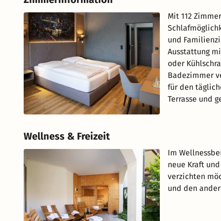
Mit 112 Zimmer
Schlafmöglich
und Familienzi
Ausstattung mi
oder Kühlschra
Badezimmer ve
für den täglic
Terrasse und g
Wellness & Freizeit
Im Wellnessber
neue Kraft und
verzichten möc
und den ander