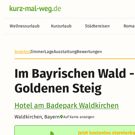
Wellnessurlaub
Kurzurlaub
Städtereisen
Roman
Angebot
Zimmer
Lage
Ausstattung
Bewertungen
Im Bayrischen Wald -
Goldenen Steig
Hotel am Badepark Waldkirchen
Waldkirchen, Bayern
Auf Karte anzeigen
Jetzt kostenlos stornierba