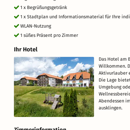
1 x Begrüßungsgetränk
1 x Stadtplan und Informationsmaterial für Ihre ind
WLAN-Nutzung
1 süßes Präsent pro Zimmer
Ihr Hotel
Das Hotel am B
Willkommen. Da
Aktivurlauber 
Die Lage biete
Umgebung oder
Wellnessbereic
Abendessen im 
ausklingen.
Zimmerinformation