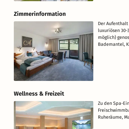
Zimmerinformation
Der Aufenthal
luxuriösen 30
möglich) geno
Bademantel, Ka
Wellness & Freizeit
Zu den Spa-Ein
Freischwimmba
Ruheräume, Ma