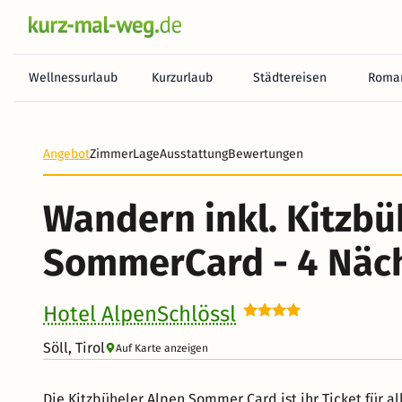
Wellnessurlaub
Kurzurlaub
Städtereisen
Roman
Angebot
Zimmer
Lage
Ausstattung
Bewertungen
Wandern inkl. Kitzbü
SommerCard - 4 Näc
Hotel AlpenSchlössl
Söll, Tirol
Auf Karte anzeigen
Die Kitzbüheler Alpen Sommer Card ist ihr Ticket für 