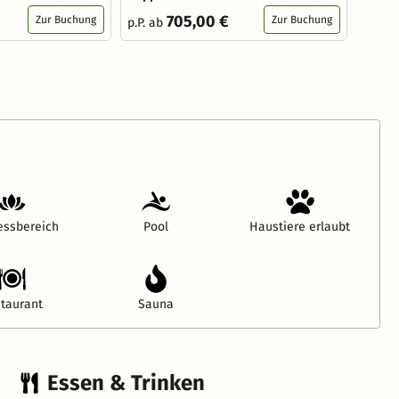
705,00 €
Zur Buchung
Zur Buchung
p.P. ab
essbereich
Pool
Haustiere erlaubt
taurant
Sauna
Essen & Trinken