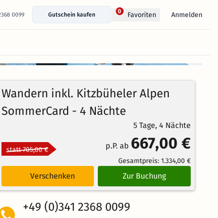
0
Anmelden
Favoriten
 2368 0099
Gutschein kaufen
+ 34 Fotos anzeigen
87%
3.9
13
Echte
/5
Wandern inkl. Kitzbüheler Alpen
Bewertungen
Weiterempfehlung
Sehr Gut
SommerCard - 4 Nächte
5 Tage, 4 Nächte
667,00 €
p.P. ab
statt 705,00 €
Gesamtpreis:
1.334,00 €
Verschenken
Zur Buchung
+49 (0)341 2368 0099