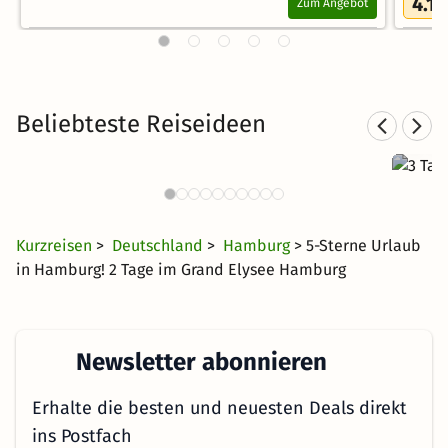
4.1
Zum Angebot
/
Beliebteste Reiseideen
3 T
Städtereisen nach Hamburg
450 Angebote
26 €
ab
Kurzreisen
>
Deutschland
>
Hamburg
> 5-Sterne Urlaub
in Hamburg! 2 Tage im Grand Elysee Hamburg
Newsletter abonnieren
Erhalte die besten und neuesten Deals direkt
ins Postfach