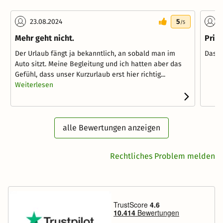
23.08.2024
5
2
/5
Mehr geht nicht.
Priv
Der Urlaub fängt ja bekanntlich, an sobald man im
Das H
Auto sitzt. Meine Begleitung und ich hatten aber das
Gefühl, dass unser Kurzurlaub erst hier richtig...
Weiterlesen
alle Bewertungen anzeigen
Rechtliches Problem melden