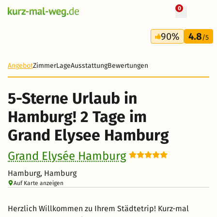
0
+ 7 Fotos
2 Tage
90%
4.8
68 €
/5
-66%
Angebot
Zimmer
Lage
Ausstattung
Bewertungen
5-Sterne Urlaub in
Hamburg! 2 Tage im
Grand Elysee Hamburg
Grand Elysée Hamburg
Hamburg, Hamburg
Auf Karte anzeigen
Herzlich Willkommen zu Ihrem Städtetrip! Kurz-mal