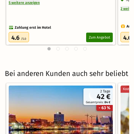
5 weitere anzeigen
2 weite
Auch
Zahlung erst im Hotel
4.6
4.6
Zum Angebot
/5.0
Bei anderen Kunden auch sehr beliebt
Kostenl
2 Tage
42 €
Gesamtpreis:
84 €
- 63 %