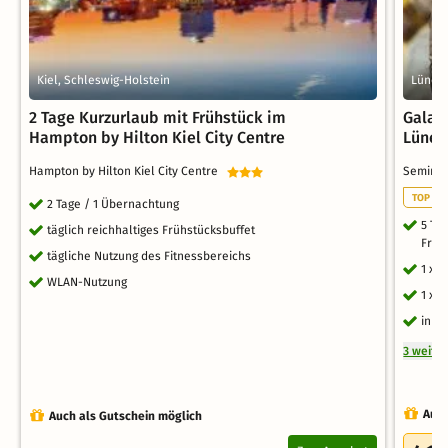
Kiel, Schleswig-Holstein
Lüneb
2 Tage Kurzurlaub mit Frühstück im
Gala-S
Hampton by Hilton Kiel City Centre
Lüneb
Hampton by Hilton Kiel City Centre
Seminar
TOP TH
2 Tage / 1 Übernachtung
5 Tag
täglich reichhaltiges Frühstücksbuffet
Früh
tägliche Nutzung des Fitnessbereichs
1 x 
WLAN-Nutzung
1 x 
inkl
3 weite
Auch
Auch als Gutschein möglich