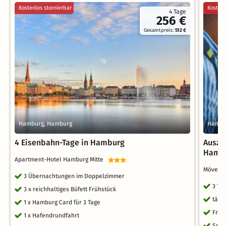
Kostenlos stornierbar
Kostenl
4 Tage
256 €
Gesamtpreis:
512 €
Hamburg, Hamburg
Hambu
4 Eisenbahn-Tage in Hamburg
Ausze
Hambu
Apartment-Hotel Hamburg Mitte
Mövenpi
3 Übernachtungen im Doppelzimmer
3 Ta
3 x reichhaltiges Büfett Frühstück
tägl
1 x Hamburg Card für 3 Tage
Früh
1 x Hafendrundfahrt
Spät