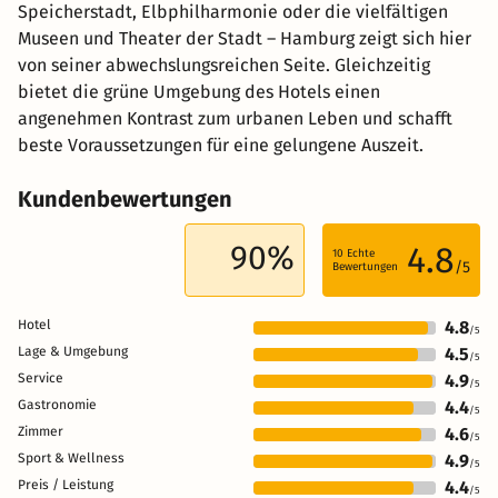
Speicherstadt, Elbphilharmonie oder die vielfältigen
Museen und Theater der Stadt – Hamburg zeigt sich hier
von seiner abwechslungsreichen Seite. Gleichzeitig
bietet die grüne Umgebung des Hotels einen
angenehmen Kontrast zum urbanen Leben und schafft
beste Voraussetzungen für eine gelungene Auszeit.
Kundenbewertungen
90%
4.8
10
Echte
/5
Bewertungen
Hotel
4.8
/5
Lage & Umgebung
4.5
/5
Service
4.9
/5
Gastronomie
4.4
/5
Zimmer
4.6
/5
Sport & Wellness
4.9
/5
Preis / Leistung
4.4
/5