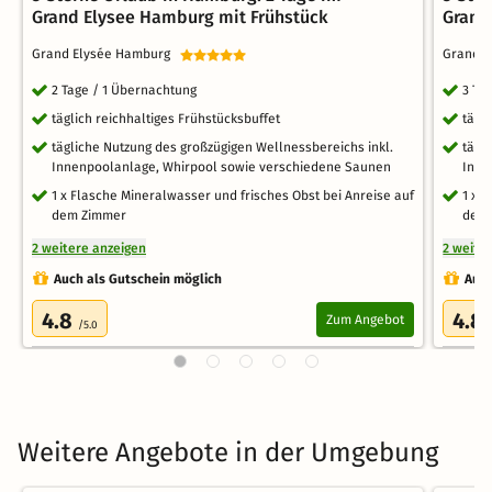
Grand Elysee Hamburg mit Frühstück
Grand
Grand Elysée Hamburg
Grand 
2 Tage / 1 Übernachtung
3 Ta
täglich reichhaltiges Frühstücksbuffet
tägl
tägliche Nutzung des großzügigen Wellnessbereichs inkl.
tägl
Innenpoolanlage, Whirpool sowie verschiedene Saunen
Inne
1 x Flasche Mineralwasser und frisches Obst bei Anreise auf
1 x 
dem Zimmer
dem
2 weitere anzeigen
2 weite
Auch als Gutschein möglich
Auch
4.8
4.8
Zum Angebot
/5.0
Weitere Angebote in der Umgebung