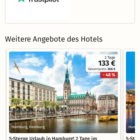
Weitere Angebote des Hotels
2 Tage
133 €
Gesamtpreis:
266 €
- 48 %
Hamburg, Hamburg
Hambu
5-Sterne Urlaub in Hamburg! 2 Tage im
5-Ste