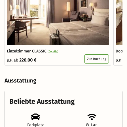
Einzelzimmer CLASSIC
Doppe
(Details)
Zur Buchung
220,00 €
p.P. ab
p.P. a
Ausstattung
Beliebte Ausstattung
Parkplatz
W-Lan