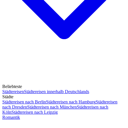
Beliebteste
Städtereisen
Städtereisen innerhalb Deutschlands
Städte
Städtereisen nach Berlin
Städtereisen nach Hamburg
Städtereisen
nach Dresden
Städtereisen nach München
Städtereisen nach
Köln
Städtereisen nach Leipzig
Romantik