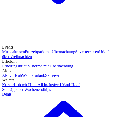
Events
Musicalreisen
Freizeitpark mit Übernachtung
Silvesterreisen
Urlaub
über Weihnachten
Erholung
Erholungsurlaub
Therme mit Übernachtung
Aktiv
Aktivurlaub
Wanderurlaub
Skireisen
Weitere
Kurzurlaub mit Hund
All Inclusive Urlaub
Hotel
Schnäppchen
Wochenendtrips
Deals