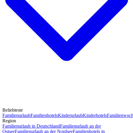
Beliebteste
Familienurlaub
Familienhotels
Kinderurlaub
Kinderhotels
Familienwoc
Region
Familienurlaub in Deutschland
Familienurlaub an der
Ostsee
Familienurlaub an der Nordsee
Familienhotels in