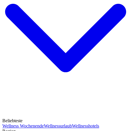
Beliebteste
Wellness Wochenende
Wellnessurlaub
Wellnesshotels