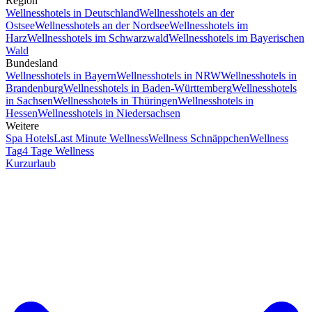
Region
Wellnesshotels in Deutschland
Wellnesshotels an der
Ostsee
Wellnesshotels an der Nordsee
Wellnesshotels im
Harz
Wellnesshotels im Schwarzwald
Wellnesshotels im Bayerischen
Wald
Bundesland
Wellnesshotels in Bayern
Wellnesshotels in NRW
Wellnesshotels in
Brandenburg
Wellnesshotels in Baden-Württemberg
Wellnesshotels
in Sachsen
Wellnesshotels in Thüringen
Wellnesshotels in
Hessen
Wellnesshotels in Niedersachsen
Weitere
Spa Hotels
Last Minute Wellness
Wellness Schnäppchen
Wellness
Tag
4 Tage Wellness
Kurzurlaub