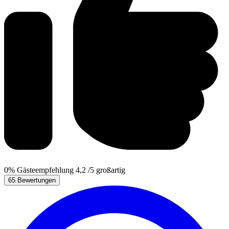
0%
Gästeempfehlung
4,2
/5
großartig
65 Bewertungen