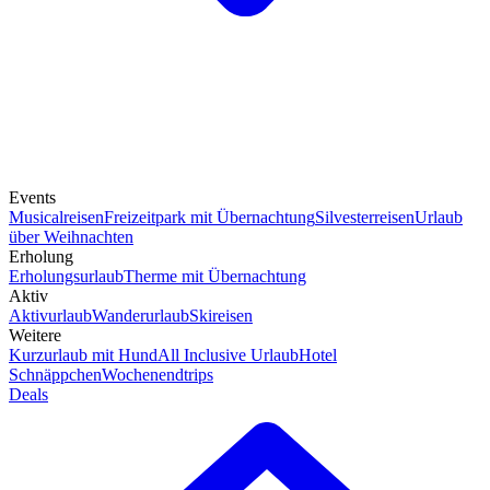
Events
Musicalreisen
Freizeitpark mit Übernachtung
Silvesterreisen
Urlaub
über Weihnachten
Erholung
Erholungsurlaub
Therme mit Übernachtung
Aktiv
Aktivurlaub
Wanderurlaub
Skireisen
Weitere
Kurzurlaub mit Hund
All Inclusive Urlaub
Hotel
Schnäppchen
Wochenendtrips
Deals