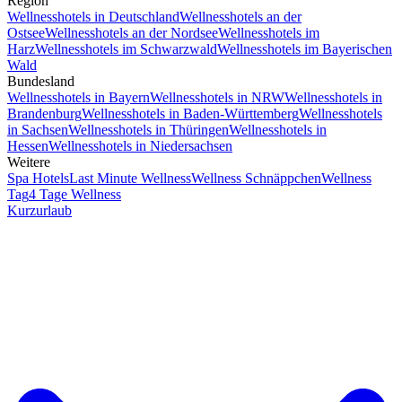
Region
Wellnesshotels in Deutschland
Wellnesshotels an der
Ostsee
Wellnesshotels an der Nordsee
Wellnesshotels im
Harz
Wellnesshotels im Schwarzwald
Wellnesshotels im Bayerischen
Wald
Bundesland
Wellnesshotels in Bayern
Wellnesshotels in NRW
Wellnesshotels in
Brandenburg
Wellnesshotels in Baden-Württemberg
Wellnesshotels
in Sachsen
Wellnesshotels in Thüringen
Wellnesshotels in
Hessen
Wellnesshotels in Niedersachsen
Weitere
Spa Hotels
Last Minute Wellness
Wellness Schnäppchen
Wellness
Tag
4 Tage Wellness
Kurzurlaub