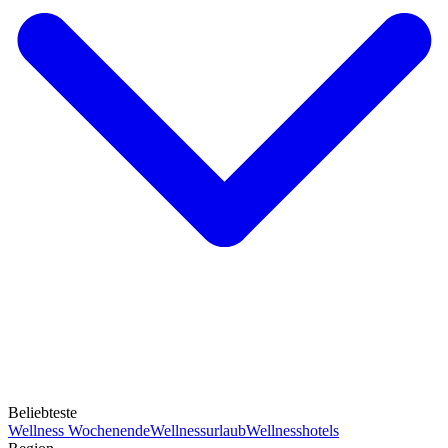
Beliebteste
Wellness Wochenende
Wellnessurlaub
Wellnesshotels