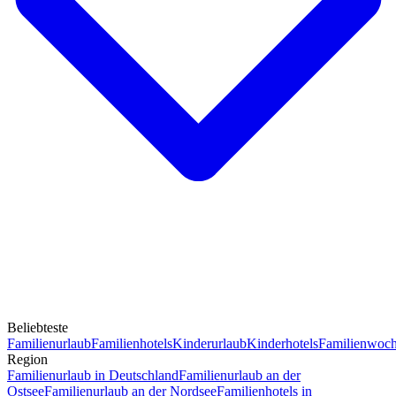
Beliebteste
Familienurlaub
Familienhotels
Kinderurlaub
Kinderhotels
Familienwoc
Region
Familienurlaub in Deutschland
Familienurlaub an der
Ostsee
Familienurlaub an der Nordsee
Familienhotels in