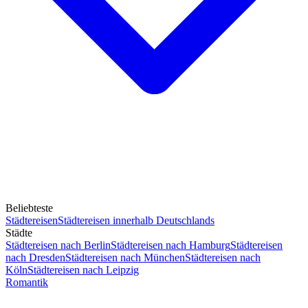
Beliebteste
Städtereisen
Städtereisen innerhalb Deutschlands
Städte
Städtereisen nach Berlin
Städtereisen nach Hamburg
Städtereisen
nach Dresden
Städtereisen nach München
Städtereisen nach
Köln
Städtereisen nach Leipzig
Romantik